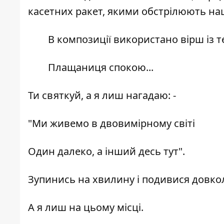
касетних ракет, якими обстрілюють на
В композиції використано вірш із
Плащаниця спокою...
Ти святкуй, а я лиш нагадаю: -
"Ми живемо в двовимірному світі
Один далеко, а інший десь тут".
Зупинись на хвилину і подивися довко
А я лиш на цьому місці.