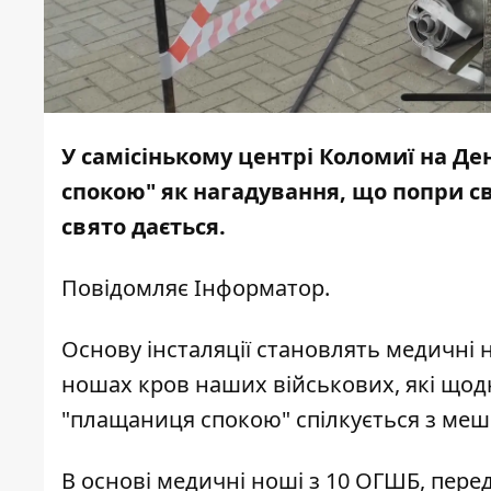
У самісінькому центрі Коломиї на Д
спокою" як нагадування, що попри с
свято дається.
Повідомляє
Інформатор
.
Основу інсталяції становлять медичні н
ношах кров наших військових, які щодн
"плащаниця спокою" спілкується з мешк
В основі медичні ноші з 10 ОГШБ, перед