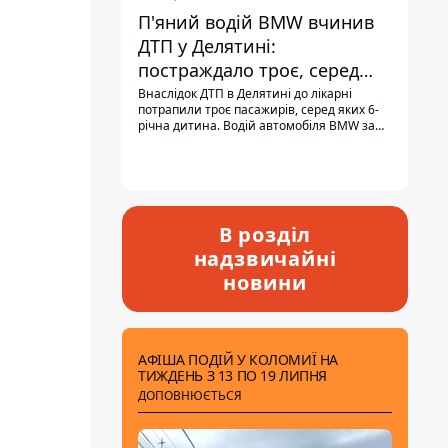
П'яний водій BMW вчинив
ДТП у Делятині:
постраждало троє, серед
них - дитина
Внаслідок ДТП в Делятині до лікарні
потрапили троє пасажирів, серед яких 6-
річна дитина. Водій автомобіля BMW за
кермом був п'яним, кількість алкоголю в
крові майже у 13,5 раза перевищувала
допустиму норму.
В розділ
надзвичайні
новини
АФІША ПОДІЙ У КОЛОМИЇ НА
ТИЖДЕНЬ З 13 ПО 19 ЛИПНЯ
ДОПОВНЮЄТЬСЯ