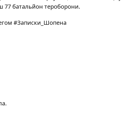
ш 77 батальйон тероборони.
 тегом #Записки_Шопена
ла.