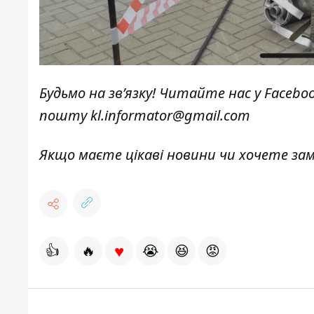
Будьмо на зв’язку! Читайте нас у
Facebo
пошту
kl.informator@gmail.com
Якщо маєте цікаві новини чи хочете з
♥
👍
🔥
😭
😆
😡