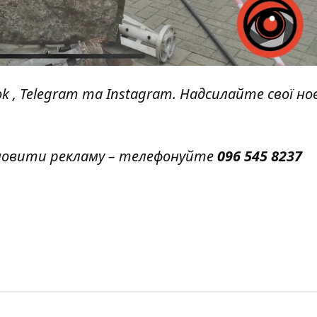
ok
,
Telegram
та
Instagram.
Надсилайте свої но
амовити рекламу – телефонуйте
096 545 8237