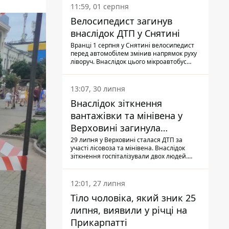
11:59, 01 серпня
Велосипедист загинув
внаслідок ДТП у Снятині
Вранці 1 серпня у Снятині велосипедист
перед автомобілем змінив напрямок руху
ліворуч. Внаслідок цього мікроавтобус
здійснив наїзд на керманича
двоколісного.
13:07, 30 липня
Внаслідок зіткнення
вантажівки та мінівена у
Верховині загинула
пасажирка, водійка - у
29 липня у Верховині сталася ДТП за
участі лісовоза та мінівена. Внаслідок
лікарні
зіткнення госпіталізували двох людей.
Попри зусилля медиків, 79-річна
пасажирка легковика померла у лікарні.
Також травми отримала водійка
12:01, 27 липня
автомобіля.
Тіло чоловіка, який зник 25
липня, виявили у річці на
Прикарпатті