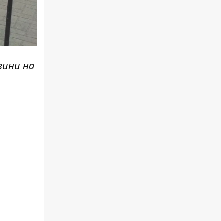
вини н
а