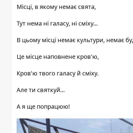
Місці, в якому немає свята,
Тут нема ні галасу, ні сміху...
В цьому місці немає культури, немає б
Це місце наповнене кров'ю,
Кров'ю твого галасу й сміху.
Але ти святкуй...
А я ще попрацюю!