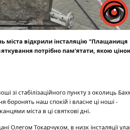
ень міста відкрили інсталяцію "Плащаниця
вяткування потрібно пам'ятати, якою ціно
оші зі стабілізаційного пункту з околиць Бах
я боронять наш спокій і власне ці ноші -
анцями міста в ці святкові дні.
ані Олегом Токарчуком, в низк інсталяції ул