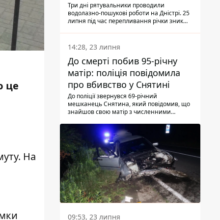
Три дні рятувальники проводили
водолазно-пошукові роботи на Дністрі. 25
липня під час перепливання річки зник
чоловік 2002 року народження. У
понеділок, 27 липня, надзвичайники
виявили тіло.
14:28, 23 липня
До смерті побив 95-річну
матір: поліція повідомила
про вбивство у Снятині
ю це
До поліції звернувся 69-річний
мешканець Снятина, який повідомив, що
знайшов свою матір з численними
тілесними ушкодженнями. Та, як
з'ясували правоохоронці, ці травми жінці
наніс її син.
муту. На
амки
09:53, 23 липня