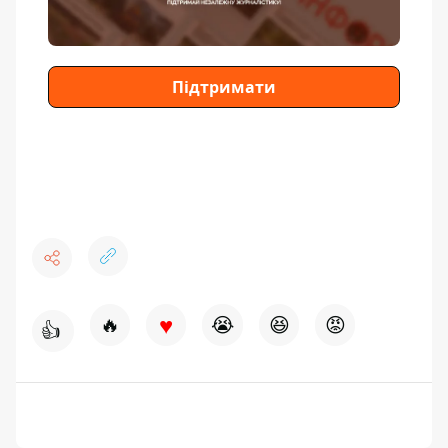
Підтримати
♥
🔥
😭
😆
😡
👍