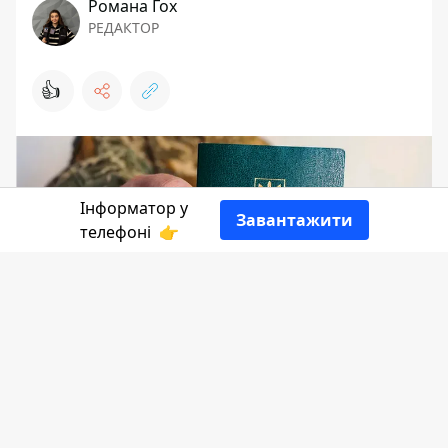
Романа Гох
РЕДАКТОР
👍
Інформатор у
Завантажити
телефоні
👉
Сьогодні, 7 лютого, в обласному ТЦК на
Буковині помер 32-річний чоловік.
Наразі поліція проводить першочергові