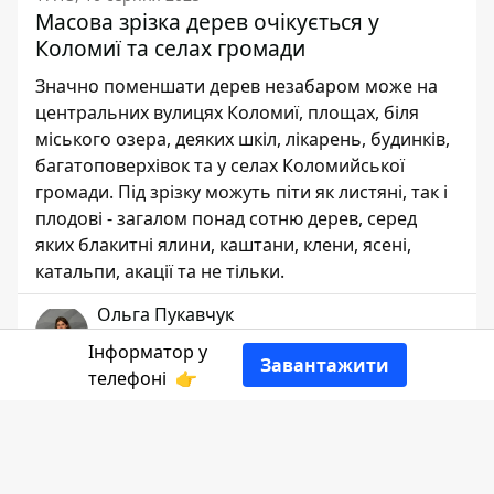
Масова зрізка дерев очікується у
Коломиї та селах громади
Значно поменшати дерев незабаром може на
центральних вулицях Коломиї, площах, біля
міського озера, деяких шкіл, лікарень, будинків,
багатоповерхівок та у селах Коломийської
громади. Під зрізку можуть піти як листяні, так і
плодові - загалом понад сотню дерев, серед
яких блакитні ялини, каштани, клени, ясені,
катальпи, акації та не тільки.
Ольга Пукавчук
РЕДАКТОР
Інформатор у
Завантажити
телефоні
👉
👍