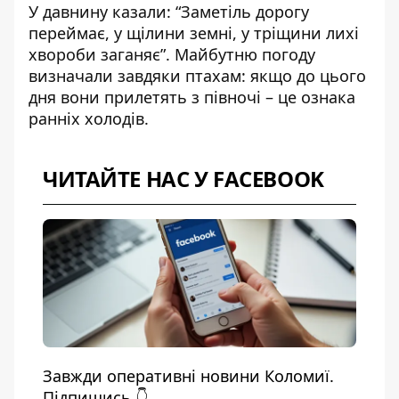
У давнину казали: “Заметіль дорогу
переймає, у щілини земні, у тріщини лихі
хвороби заганяє”. Майбутню погоду
визначали завдяки птахам: якщо до цього
дня вони прилетять з півночі – це ознака
ранніх холодів.
ЧИТАЙТЕ НАС У FACEBOOK
Завжди оперативні новини Коломиї.
Підпишись 👇