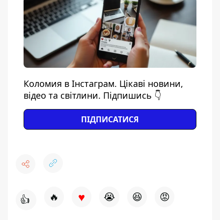
Коломия в Інстаграм. Цікаві новини,
відео та світлини. Підпишись 👇
ПІДПИСАТИСЯ
♥
🔥
😭
😆
😡
👍