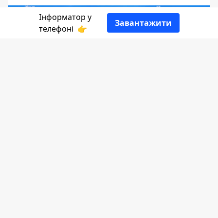
Інформатор у
Завантажити
телефоні
👉
Інформатор Коломия
ділиться переліком
вакансій.
Обліковець з реєстрації бухгалтерських
даних
Лазерний спеціаліст (з навчанням)
Водій-експедитор
Комплектувальник продукції по рейсах