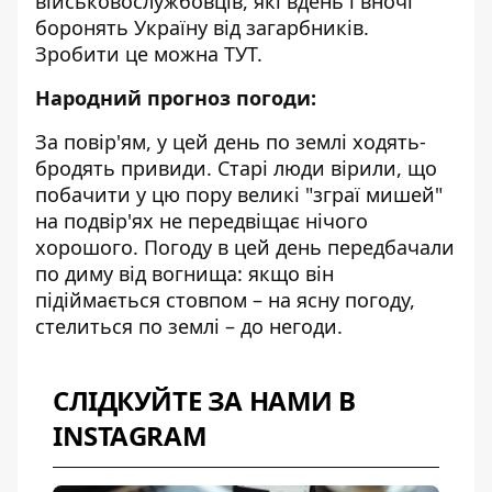
військовослужбовців, які вдень і вночі
боронять Україну від загарбників.
Зробити це можна
ТУТ
.
Народний прогноз погоди:
За повір'ям, у цей день по землі ходять-
бродять привиди. Старі люди вірили, що
побачити у цю пору великі "зграї мишей"
на подвір'ях не передвіщає нічого
хорошого. Погоду в цей день передбачали
по диму від вогнища: якщо він
підіймається стовпом – на ясну погоду,
стелиться по землі – до негоди.
СЛІДКУЙТЕ ЗА НАМИ В
INSTAGRAM