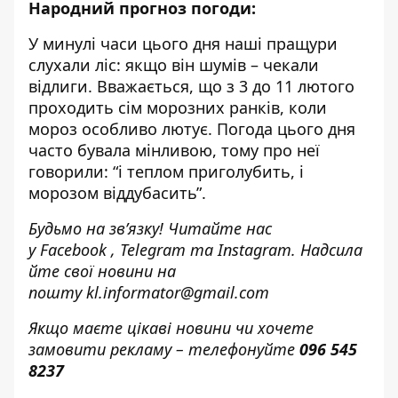
Народний прогноз погоди:
У минулі часи цього дня наші пращури
слухали ліс: якщо він шумів – чекали
відлиги. Вважається, що з 3 до 11 лютого
проходить сім морозних ранків, коли
мороз особливо лютує. Погода цього дня
часто бувала мінливою, тому про неї
говорили: “і теплом приголубить, і
морозом віддубасить”.
Будьмо на зв’язку! Читайте нас
у
Facebook
,
Telegram
та
Instagram.
Надсила
йте свої новини н
а
пошту
kl.informator@gmail.com
Якщо маєте цікаві новини чи хочете
замовити рекламу – телефонуйте
096 545
8237