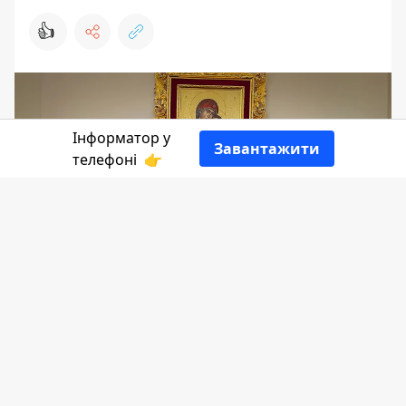
👍
Інформатор у
Завантажити
телефоні
👉
Тату та пірсинг вже давно стали
частиною буденного в житті
сучасної молоді. Різні незвичні
проколи, яскраві малюнки на тілі
чи екстравагантний образ, - так