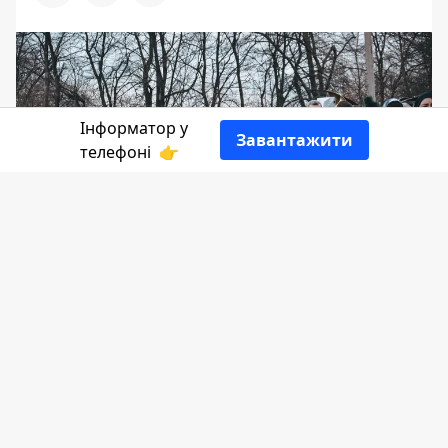
Інформатор у
Завантажити
телефоні
👉
Сьогодні, 11 лютого Коломийщина,
прощалася із 48- річним захисником
Дмитром Олексюком, який загинув 7
лютого на Донеччині.
Інформатор
висловлює щирі співчуття
родині Олексія, усім, хто його знав, хто