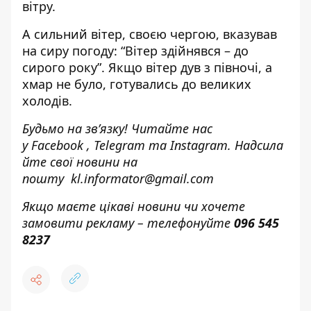
вітру.
А сильний вітер, своєю чергою, вказував
на сиру погоду: “Вітер здійнявся – до
сирого року”. Якщо вітер дув з півночі, а
хмар не було, готувались до великих
холодів.
Будьмо на зв’язку! Читайте нас
у
Facebook
,
Telegram
та
Instagram.
Надсила
йте свої новини н
а
пошту
kl.informator@gmail.com
Якщо маєте цікаві новини чи хочете
замовити рекламу – телефонуйте
096 545
8237