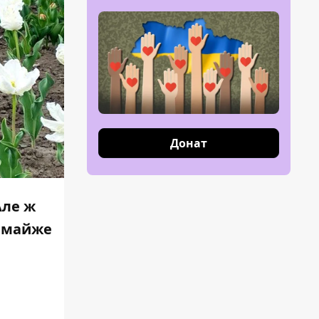
Донат
Але ж
а майже