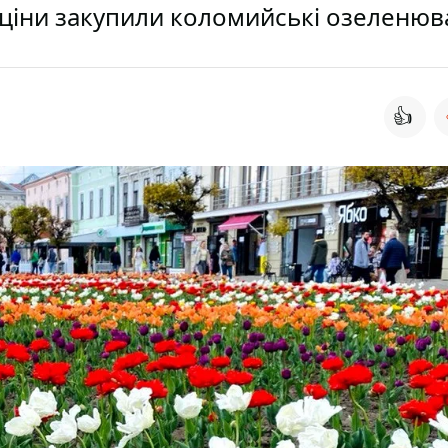
ціни закупили коломийські озеленюв
👍