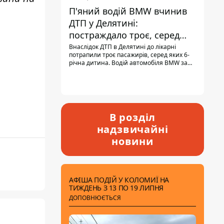
П'яний водій BMW вчинив
ДТП у Делятині:
постраждало троє, серед
них - дитина
Внаслідок ДТП в Делятині до лікарні
потрапили троє пасажирів, серед яких 6-
річна дитина. Водій автомобіля BMW за
кермом був п'яним, кількість алкоголю в
крові майже у 13,5 раза перевищувала
допустиму норму.
В розділ
надзвичайні
новини
АФІША ПОДІЙ У КОЛОМИЇ НА
ТИЖДЕНЬ З 13 ПО 19 ЛИПНЯ
ДОПОВНЮЄТЬСЯ