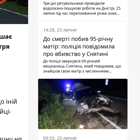
Три дні рятувальники проводили
водолазно-пошукові роботи на Дністрі. 25
липня під час перепливання річки зник
чоловік 2002 року народження. У
понеділок, 27 липня, надзвичайники
виявили тіло.
14:28, 23 липня
бшає
До смерті побив 95-річну
тря
матір: поліція повідомила
про вбивство у Снятині
До поліції звернувся 69-річний
мешканець Снятина, який повідомив, що
знайшов свою матір з численними
тілесними ушкодженнями. Та, як
з'ясували правоохоронці, ці травми жінці
наніс її син.
о іній
йці-
вини н
а
09:53, 23 липня