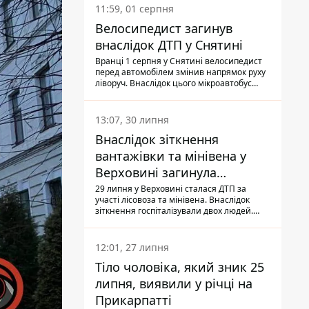
11:59, 01 серпня
Велосипедист загинув
внаслідок ДТП у Снятині
Вранці 1 серпня у Снятині велосипедист
перед автомобілем змінив напрямок руху
ліворуч. Внаслідок цього мікроавтобус
здійснив наїзд на керманича
двоколісного.
13:07, 30 липня
Внаслідок зіткнення
вантажівки та мінівена у
Верховині загинула
пасажирка, водійка - у
29 липня у Верховині сталася ДТП за
участі лісовоза та мінівена. Внаслідок
лікарні
зіткнення госпіталізували двох людей.
Попри зусилля медиків, 79-річна
пасажирка легковика померла у лікарні.
Також травми отримала водійка
12:01, 27 липня
автомобіля.
Тіло чоловіка, який зник 25
липня, виявили у річці на
Прикарпатті