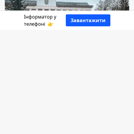
Інформатор у
Завантажити
телефоні
👉
Снятинська громада втратила 50 Героїв,
які поклали своє життя за свободу
українського народу. В пам'ять про
земляків у міському парку Снятина
планують створити Алею Слави.
Довідався
Інформатор
, із
допису
міської
ради.
Влада Снятина провела зустріч з членами
сімей полеглих військовослужбовців, на