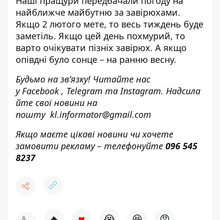
Наші пращури передбачали погоду на
найближче майбутню за завірюхами.
Якщо 2 лютого мете, то весь тиждень буде
заметіль. Якщо цей день похмурий, то
варто очікувати пізніх завірюх. А якщо
опівдні було сонце – на ранню весну.
Будьмо на зв’язку! Читайте нас
у
Facebook
,
Telegram
та
Instagram.
Надсила
йте свої новини н
а
пошту
kl.informator@gmail.com
Якщо маєте цікаві новини чи хочете
замовити рекламу – телефонуйте
096 545
8237
♥
🔥
😭
😆
😡