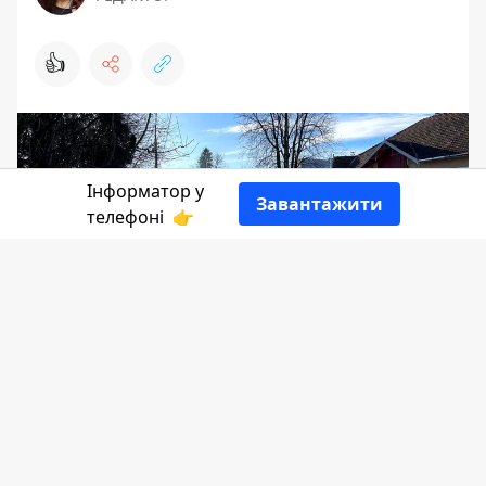
👍
Інформатор у
Завантажити
телефоні
👉
У 2023 році частину тротуарів по вул.
Франка ремонтували в кілька етапів,
витративши понад 9 млн грн. А
нещодавно комунальники оголосили