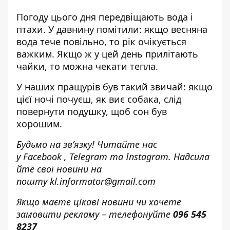
Погоду цього дня передвіщають вода і
птахи. У давнину помітили: якщо весняна
вода тече повільно, то рік очікується
важким. Якщо ж у цей день прилітають
чайки, то можна чекати тепла.
У наших пращурів був такий звичай: якщо
цієї ночі почуєш, як виє собака, слід
повернути подушку, щоб сон був
хорошим.
Будьмо на зв’язку! Читайте нас
у
Facebook
,
Telegram
та
Instagram.
Надсила
йте свої новини н
а
пошту
kl.informator@gmail.com
Якщо маєте цікаві новини чи хочете
замовити рекламу – телефонуйте
096 545
8237