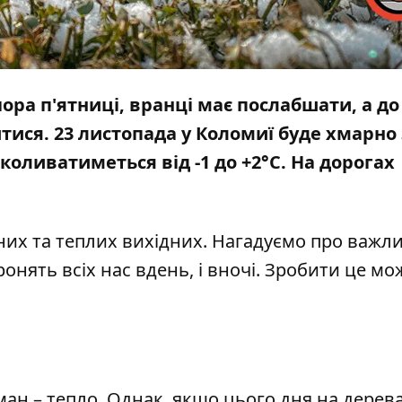
ора п'ятниці, вранці має послабшати, а до
ися. 23 листопада у Коломиї буде хмарно 
оливатиметься від -1 до +2°С. На дорогах
их та теплих вихідних. Нагадуємо про важли
онять всіх нас вдень, і вночі. Зробити це м
ман – тепло. Однак, якщо цього дня на дерева