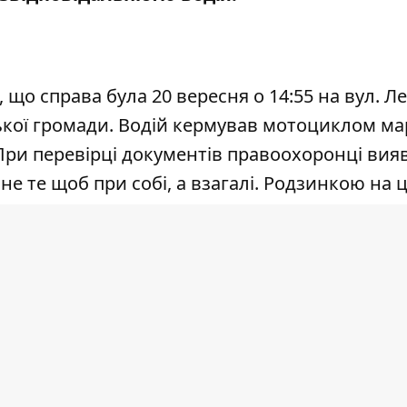
 що справа була 20 вересня о 14:55 на вул. Ле
ської громади. Водій кермував мотоциклом м
При перевірці документів правоохоронці вия
не те щоб при собі, а взагалі. Родзинкою на 
лкоголю та інші характерні ознаки вживання
8 проміле.
8 листопада. Порушнику присудили 17000 штра
р.