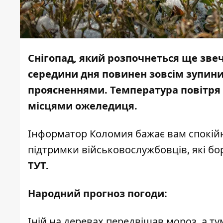
Снігопад, який розпочнеться ще звеч
середини дня повинен зовсім зупинит
проясненнями. Температура повітря к
місцями ожеледиця.
Інформатор Коломия
бажає вам спокійн
підтримки військовослужбовців, які бор
ТУТ
.
Народний прогноз погоди:
Іній на деревах передвіщав мороз, а ту