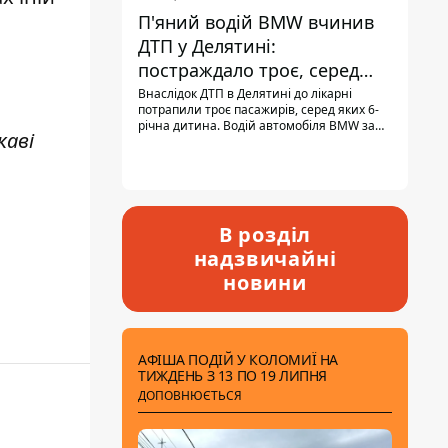
П'яний водій BMW вчинив
ДТП у Делятині:
постраждало троє, серед
них - дитина
Внаслідок ДТП в Делятині до лікарні
потрапили троє пасажирів, серед яких 6-
річна дитина. Водій автомобіля BMW за
каві
кермом був п'яним, кількість алкоголю в
крові майже у 13,5 раза перевищувала
допустиму норму.
В розділ
надзвичайні
новини
АФІША ПОДІЙ У КОЛОМИЇ НА
ТИЖДЕНЬ З 13 ПО 19 ЛИПНЯ
ДОПОВНЮЄТЬСЯ