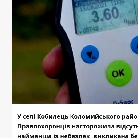
У селі Кобилець Коломийського райо
Правоохоронців насторожила відсутн
найменша із небезпек, викликана бе