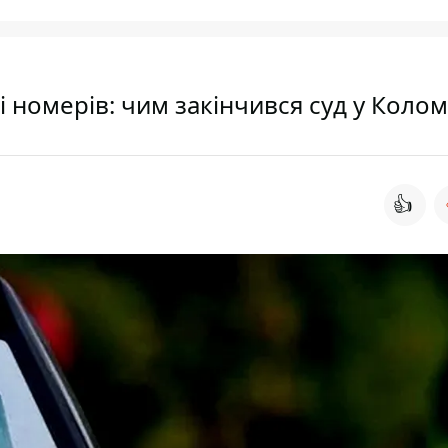
і номерів: чим закінчився суд у Колом
👍