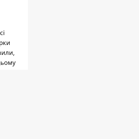
сі
арки
вили,
цьому
фу. Ще