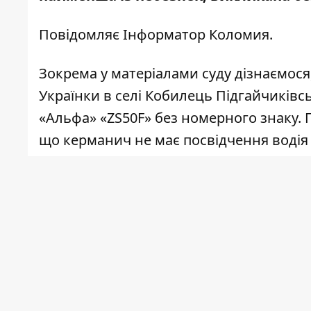
Повідомляє
Інформатор Коломия
.
Зокрема у матеріалами
суду
дізнаємося,
Українки в селі Кобилець Підгайчиків
«Альфа» «ZS50F» без номерного знаку. 
що керманич не має посвідчення водія 
торті з порушень став сильний запах а
спиртних напоїв.
Драгер тоді показав результат тесту 3,4
Суд по цій справі засідав у Коломиї 1
605 грн він має сплатити за судовий збі