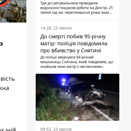
Три дні рятувальники проводили
водолазно-пошукові роботи на Дністрі. 25
липня під час перепливання річки зник
чоловік 2002 року народження. У
понеділок, 27 липня, надзвичайники
виявили тіло.
14:28, 23 липня
До смерті побив 95-річну
з
матір: поліція повідомила
про вбивство у Снятині
До поліції звернувся 69-річний
мешканець Снятина, який повідомив, що
знайшов свою матір з численними
тілесними ушкодженнями. Та, як
з'ясували правоохоронці, ці травми жінці
вість
наніс її син.
ожна
х іній
09:53, 23 липня