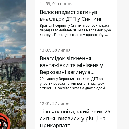
11:59, 01 серпня
Велосипедист загинув
внаслідок ДТП у Снятині
Вранці 1 серпня у Снятині велосипедист
перед автомобілем змінив напрямок руху
ліворуч. Внаслідок цього мікроавтобус
здійснив наїзд на керманича
двоколісного.
13:07, 30 липня
Внаслідок зіткнення
вантажівки та мінівена у
Верховині загинула
пасажирка, водійка - у
29 липня у Верховині сталася ДТП за
участі лісовоза та мінівена. Внаслідок
лікарні
зіткнення госпіталізували двох людей.
Попри зусилля медиків, 79-річна
пасажирка легковика померла у лікарні.
Також травми отримала водійка
12:01, 27 липня
автомобіля.
Тіло чоловіка, який зник 25
липня, виявили у річці на
Прикарпатті