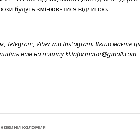
орози будуть змінюватися відлигою.
ok
,
Telegram,
Viber
та
Instagram.
Якщо маєте ці
 пишіть нам на пошту
kl.informator@gmail.com.
НОВИНИ КОЛОМИЯ