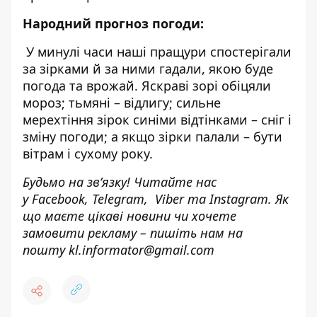
Народний прогноз погоди:
У минулі часи наші пращури спостерігали
за зірками й за ними гадали, якою буде
погода та врожай. Яскраві зорі обіцяли
мороз; тьмяні – відлигу; сильне
мерехтіння зірок синіми відтінками – сніг і
зміну погоди; а якщо зірки палали – бути
вітрам і сухому року.
Будьмо на зв’язку! Читайте нас
у
Facebook
,
Telegram,
Viber
та
Instagram.
Як
що маєте цікаві новини чи хочете
замовити рекламу – пишіть нам на
пошту
kl.informator@gmail.com