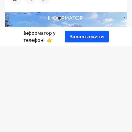
Інформатор у
Завантажити
телефоні
👉
Міст та дорога у селі П'ядики давно
потребують якісного ремонту, а тому
мешканцям громади увірвався
терпець. Люди перекрили рух
проїжджою частиною у центрі села.
Вони вимагають у влади негайно
відремонтувати цей міст та дороги, які