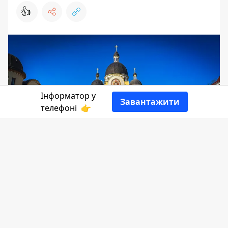
👍
Інформатор у
Завантажити
телефоні
👉
Цього тижня у Коломиї, так би мовити,
невелика перерва від проведення
культурно-мистецьких заходів.
Незважаючи на це, гості та мешканці
міста завжди мають що відвідати