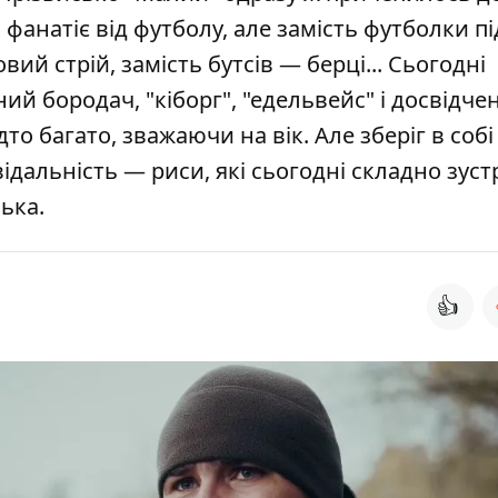
 фанатіє від футболу, але замість футболки пі
ий стрій, замість бутсів — берці... Сьогодні
й бородач, "кіборг", "едельвейс" і досвідче
о багато, зважаючи на вік. Але зберіг в собі
овідальність — риси, які сьогодні складно зуст
ька.
👍