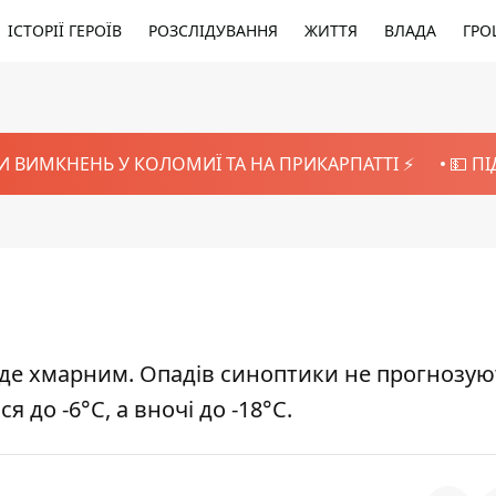
ІСТОРІЇ ГЕРОЇВ
РОЗСЛІДУВАННЯ
ЖИТТЯ
ВЛАДА
ГРО
И ВИМКНЕНЬ У КОЛОМИЇ ТА НА ПРИКАРПАТТІ ⚡️
💵 П
уде хмарним. Опадів синоптики не прогнозую
 до -6°С, а вночі до -18°С.