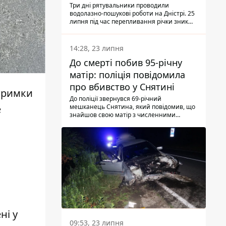
Три дні рятувальники проводили
водолазно-пошукові роботи на Дністрі. 25
липня під час перепливання річки зник
чоловік 2002 року народження. У
понеділок, 27 липня, надзвичайники
виявили тіло.
14:28, 23 липня
До смерті побив 95-річну
матір: поліція повідомила
про вбивство у Снятині
дтримки
До поліції звернувся 69-річний
мешканець Снятина, який повідомив, що
е
знайшов свою матір з численними
тілесними ушкодженнями. Та, як
з'ясували правоохоронці, ці травми жінці
наніс її син.
ні у
09:53, 23 липня