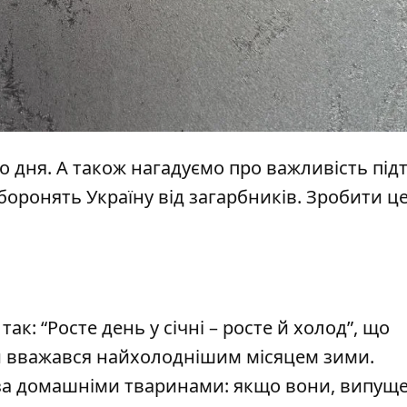
о дня. А також нагадуємо про важливість пі
 боронять Україну від загарбників. Зробити ц
ак: “Росте день у січні – росте й холод”, що
й вважався найхолоднішим місяцем зими.
за домашніми тваринами: якщо вони, випуще