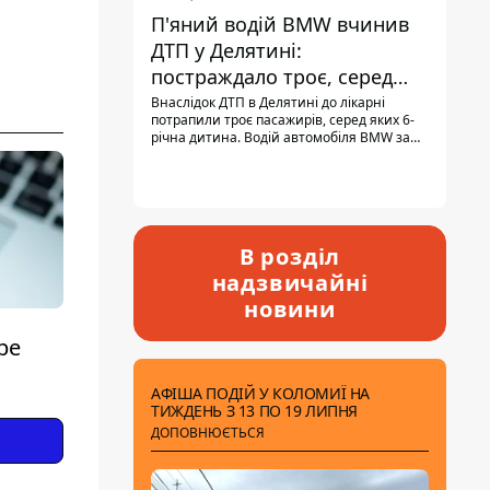
П'яний водій BMW вчинив
ДТП у Делятині:
постраждало троє, серед
них - дитина
Внаслідок ДТП в Делятині до лікарні
потрапили троє пасажирів, серед яких 6-
річна дитина. Водій автомобіля BMW за
кермом був п'яним, кількість алкоголю в
крові майже у 13,5 раза перевищувала
допустиму норму.
В розділ
надзвичайні
новини
be
АФІША ПОДІЙ У КОЛОМИЇ НА
ТИЖДЕНЬ З 13 ПО 19 ЛИПНЯ
ДОПОВНЮЄТЬСЯ