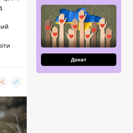
д
ний
ріти
Донат