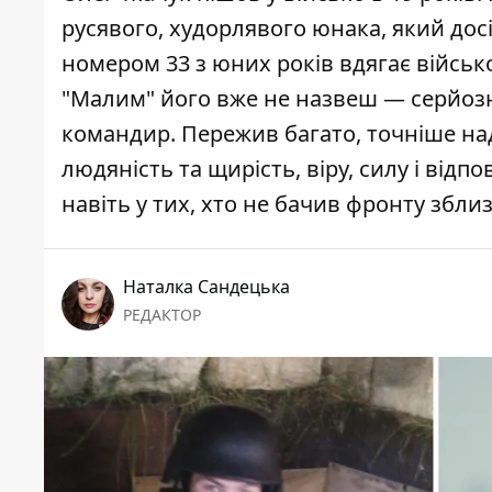
русявого, худорлявого юнака, який досі
номером 33 з юних років вдягає військов
"Малим" його вже не назвеш — серйозни
командир. Пережив багато, точніше надт
людяність та щирість, віру, силу і відп
навіть у тих, хто не бачив фронту зблиз
Наталка Сандецька
РЕДАКТОР