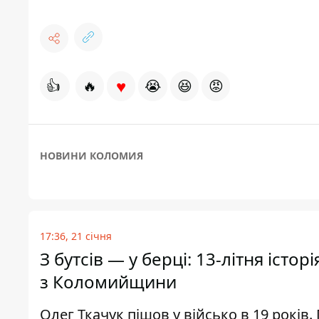
♥
👍
🔥
😭
😆
😡
НОВИНИ КОЛОМИЯ
17:36, 21 січня
З бутсів — у берці: 13-літня істо
з Коломийщини
Олег Ткачук пішов у військо в 19 рокі