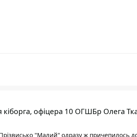
рія кіборга, офіцера 10 ОГШБр Олега Тк
в. Прізвисько "Малий" одразу ж причепилось д