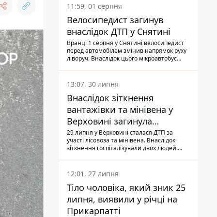
11:59, 01 серпня
Велосипедист загинув
внаслідок ДТП у Снятині
Вранці 1 серпня у Снятині велосипедист
перед автомобілем змінив напрямок руху
ліворуч. Внаслідок цього мікроавтобус
здійснив наїзд на керманича
двоколісного.
13:07, 30 липня
Внаслідок зіткнення
вантажівки та мінівена у
Верховині загинула
пасажирка, водійка - у
29 липня у Верховині сталася ДТП за
участі лісовоза та мінівена. Внаслідок
лікарні
зіткнення госпіталізували двох людей.
Попри зусилля медиків, 79-річна
пасажирка легковика померла у лікарні.
Також травми отримала водійка
12:01, 27 липня
автомобіля.
Тіло чоловіка, який зник 25
липня, виявили у річці на
Прикарпатті