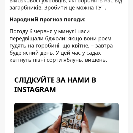
військовослужбовців, які боронять нас від
загарбників. Зробити це можна
ТУТ
.
Народний прогноз погоди:
Погоду 6 червня у минулі часи
передвіщали бджоли: якщо вони роєм
гудять на горобині, що квітне, – завтра
буде ясний день. У цей час у садах
квітнуть пізні сорти яблунь, вишень.
СЛІДКУЙТЕ ЗА НАМИ В
INSTAGRAM