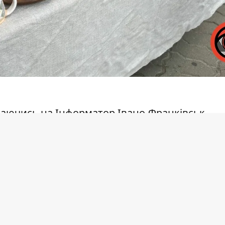
лаючись на
Інформатор Івано-Франківськ
.
ксклюзивні речі ручної роботи: текстиль,
музичні інструменти, 3D-фігурки та вироби з
ію. Софія, донька ветерана Андрія Миклащук
 текстилем уже близько двох років. Власну с