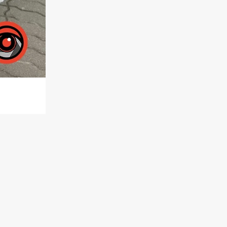
а,
праву