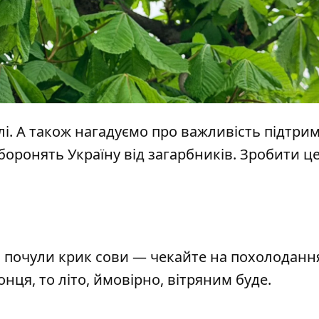
лі. А також нагадуємо про важливість підтри
 боронять Україну від загарбників. Зробити ц
: почули крик сови — чекайте на похолоданн
онця, то літо, ймовірно, вітряним буде.