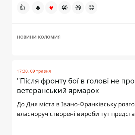
♥
👍
🔥
😭
😆
😡
НОВИНИ КОЛОМИЯ
17:30, 09 травня
"Після фронту бої в голові не пр
ветеранський ярмарок
До Дня міста в Івано-Франківську розго
власноруч створені вироби тут предста