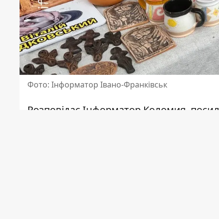
Фото: Інформатор Івано-Франківськ
Розповідає
Інформатор Коломия
, поси
На локації просто неба можна знайти е
керамічний посуд, підсвічники, лампи, 
епоксидної смоли.
Кожна точка на ярмарку має свою істор
розповідає, що їхня родина займається