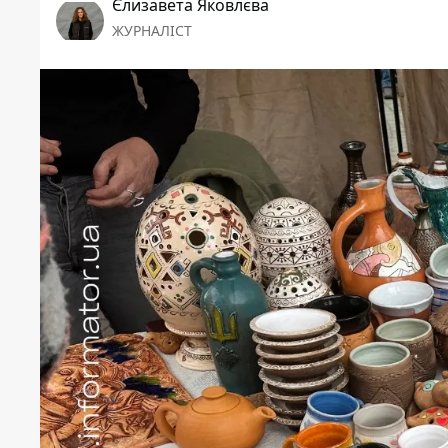
Єлизавета Яковлєва
ЖУРНАЛІСТ