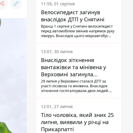
11:59, 01 серпня
Велосипедист загинув
внаслідок ДТП у Снятині
Вранці 1 серпня у Снятині велосипедист
перед автомобілем змінив напрямок руху
ліворуч. Внаслідок цього мікроавтобус
здійснив наїзд на керманича
двоколісного.
13:07, 30 липня
Внаслідок зіткнення
вантажівки та мінівена у
Верховині загинула
пасажирка, водійка - у
29 липня у Верховині сталася ДТП за
участі лісовоза та мінівена. Внаслідок
лікарні
зіткнення госпіталізували двох людей.
Попри зусилля медиків, 79-річна
пасажирка легковика померла у лікарні.
Також травми отримала водійка
12:01, 27 липня
автомобіля.
Тіло чоловіка, який зник 25
липня, виявили у річці на
Прикарпатті