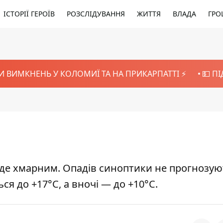
ІСТОРІЇ ГЕРОЇВ
РОЗСЛІДУВАННЯ
ЖИТТЯ
ВЛАДА
ГРО
И ВИМКНЕНЬ У КОЛОМИЇ ТА НА ПРИКАРПАТТІ ⚡️
💵 П
уде хмарним. Опадів синоптики не прогнозую
я до +17°С, а вночі — до +10°С.