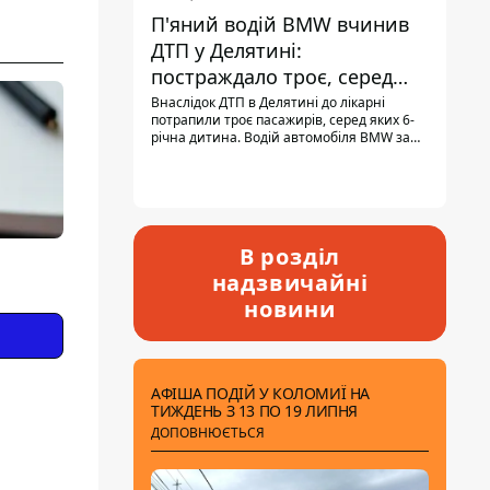
П'яний водій BMW вчинив
ДТП у Делятині:
постраждало троє, серед
них - дитина
Внаслідок ДТП в Делятині до лікарні
потрапили троє пасажирів, серед яких 6-
річна дитина. Водій автомобіля BMW за
кермом був п'яним, кількість алкоголю в
крові майже у 13,5 раза перевищувала
допустиму норму.
В розділ
надзвичайні
новини
АФІША ПОДІЙ У КОЛОМИЇ НА
ТИЖДЕНЬ З 13 ПО 19 ЛИПНЯ
ДОПОВНЮЄТЬСЯ