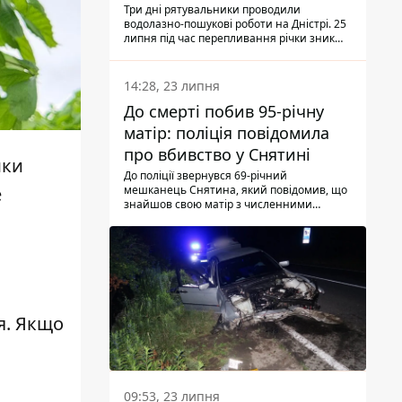
Три дні рятувальники проводили
водолазно-пошукові роботи на Дністрі. 25
липня під час перепливання річки зник
чоловік 2002 року народження. У
понеділок, 27 липня, надзвичайники
виявили тіло.
14:28, 23 липня
До смерті побив 95-річну
матір: поліція повідомила
про вбивство у Снятині
мки
До поліції звернувся 69-річний
мешканець Снятина, який повідомив, що
е
знайшов свою матір з численними
тілесними ушкодженнями. Та, як
з'ясували правоохоронці, ці травми жінці
наніс її син.
я. Якщо
09:53, 23 липня