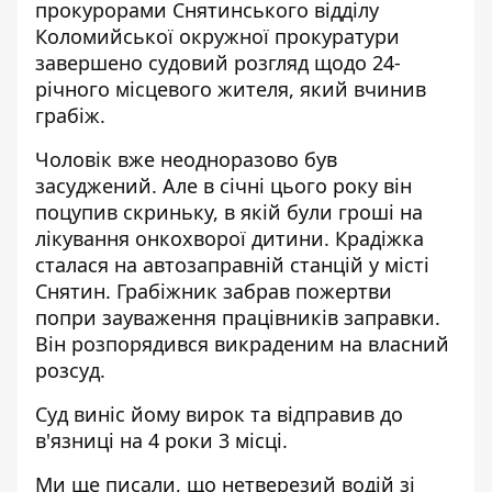
прокурорами Снятинського відділу
Коломийської окружної прокуратури
завершено судовий розгляд щодо 24-
річного місцевого жителя, який вчинив
грабіж.
Чоловік вже неодноразово був
засуджений. Але в січні цього року він
поцупив скриньку, в якій були гроші на
лікування онкохворої дитини. Крадіжка
сталася на автозаправній станцій у місті
Снятин. Грабіжник забрав пожертви
попри зауваження працівників заправки.
Він розпорядився викраденим на власний
розсуд.
Суд виніс йому вирок та відправив до
в'язниці на 4 роки 3 місці.
Ми ще писали, що
нетверезий водій зі