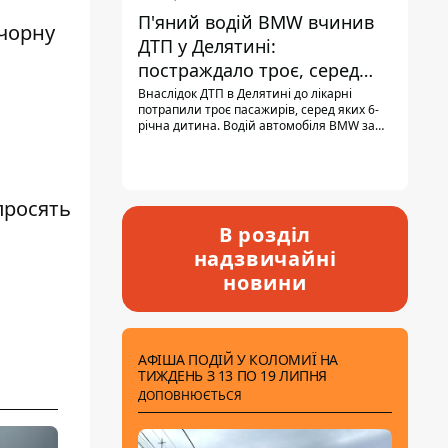
П'яний водій BMW вчинив
чорну
ДТП у Делятині:
постраждало троє, серед
них - дитина
Внаслідок ДТП в Делятині до лікарні
потрапили троє пасажирів, серед яких 6-
річна дитина. Водій автомобіля BMW за
кермом був п'яним, кількість алкоголю в
крові майже у 13,5 раза перевищувала
допустиму норму.
просять
В розділ
надзвичайні
новини
АФІША ПОДІЙ У КОЛОМИЇ НА
ТИЖДЕНЬ З 13 ПО 19 ЛИПНЯ
ДОПОВНЮЄТЬСЯ