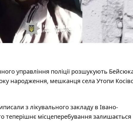
ного управління поліції
розшукують Бейсюк
року народження, мешканця села Утопи Косів
виписали з лікувального закладу в Івано-
його теперішнє місцеперебування залишається