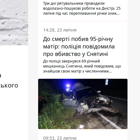
Три дні рятувальники проводили
водолазно-пошукові роботи на Дністрі. 25
липня під час перепливання річки зник
чоловік 2002 року народження. У
понеділок, 27 липня, надзвичайники
виявили тіло.
14:28, 23 липня
До смерті побив 95-річну
матір: поліція повідомила
про вбивство у Снятині
До поліції звернувся 69-річний
мешканець Снятина, який повідомив, що
знайшов свою матір з численними
а
тілесними ушкодженнями. Та, як
з'ясували правоохоронці, ці травми жінці
ського
наніс її син.
09:53, 23 липня