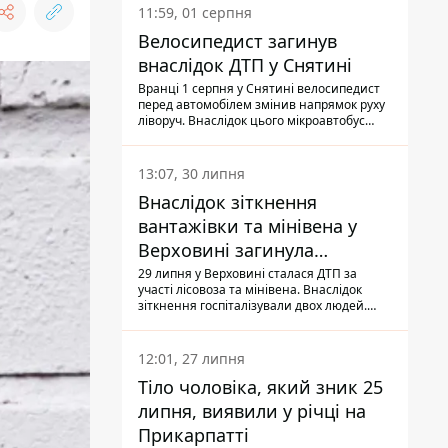
11:59, 01 серпня
Велосипедист загинув
внаслідок ДТП у Снятині
Вранці 1 серпня у Снятині велосипедист
перед автомобілем змінив напрямок руху
ліворуч. Внаслідок цього мікроавтобус
здійснив наїзд на керманича
двоколісного.
13:07, 30 липня
Внаслідок зіткнення
вантажівки та мінівена у
Верховині загинула
пасажирка, водійка - у
29 липня у Верховині сталася ДТП за
участі лісовоза та мінівена. Внаслідок
лікарні
зіткнення госпіталізували двох людей.
Попри зусилля медиків, 79-річна
пасажирка легковика померла у лікарні.
Також травми отримала водійка
12:01, 27 липня
автомобіля.
Тіло чоловіка, який зник 25
липня, виявили у річці на
Прикарпатті