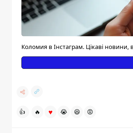
Коломия в Інстаграм. Цікаві новини, в
♥
👍
🔥
😭
😆
😡