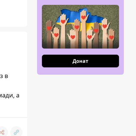
Донат
з в
мади, а