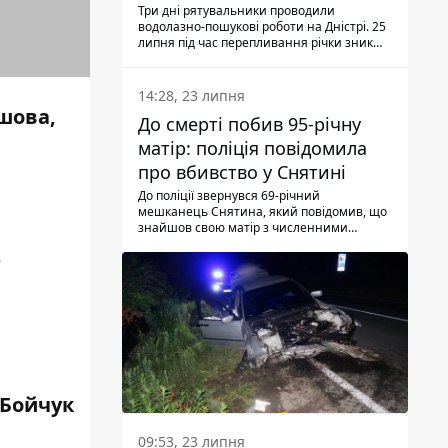
Три дні рятувальники проводили
водолазно-пошукові роботи на Дністрі. 25
липня під час перепливання річки зник
чоловік 2002 року народження. У
понеділок, 27 липня, надзвичайники
виявили тіло.
14:28, 23 липня
шова,
До смерті побив 95-річну
матір: поліція повідомила
про вбивство у Снятині
До поліції звернувся 69-річний
мешканець Снятина, який повідомив, що
знайшов свою матір з численними
тілесними ушкодженнями. Та, як
е
з'ясували правоохоронці, ці травми жінці
наніс її син.
 Бойчук
09:53, 23 липня