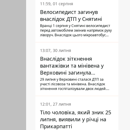
11:59, 01 серпня
Велосипедист загинув
внаслідок ДТП у Снятині
Вранці 1 серпня у Снятині велосипедист
перед автомобілем змінив напрямок руху
ліворуч. Внаслідок цього мікроавтобус
здійснив наїзд на керманича
двоколісного.
13:07, 30 липня
Внаслідок зіткнення
вантажівки та мінівена у
Верховині загинула
пасажирка, водійка - у
29 липня у Верховині сталася ДТП за
участі лісовоза та мінівена. Внаслідок
лікарні
зіткнення госпіталізували двох людей.
Попри зусилля медиків, 79-річна
пасажирка легковика померла у лікарні.
Також травми отримала водійка
12:01, 27 липня
автомобіля.
Тіло чоловіка, який зник 25
липня, виявили у річці на
Прикарпатті