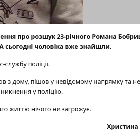
лення про розшук 23-річного Романа Бобри
 А сьогодні чоловіка вже знайшли.
с-службу поліції.
ов з дому, пішов у невідомому напрямку та н
зникнення у поліцію.
го життю нічого не загрожує.
Христина