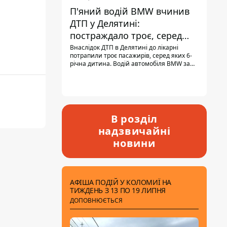
П'яний водій BMW вчинив
ДТП у Делятині:
постраждало троє, серед
них - дитина
Внаслідок ДТП в Делятині до лікарні
потрапили троє пасажирів, серед яких 6-
річна дитина. Водій автомобіля BMW за
кермом був п'яним, кількість алкоголю в
крові майже у 13,5 раза перевищувала
допустиму норму.
В розділ
надзвичайні
новини
АФІША ПОДІЙ У КОЛОМИЇ НА
ТИЖДЕНЬ З 13 ПО 19 ЛИПНЯ
ДОПОВНЮЄТЬСЯ