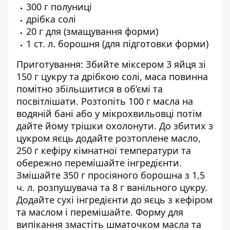
300 г полуниці
дрібка солі
20 г для (змащування форми)
1 ст. л. борошня (для підготовки форми)
Приготування: Збийте міксером 3 яйця зі
150 г цукру та дрібкою солі, маса повинна
помітно збільшитися в об’ємі та
посвітлішати. Розтопіть 100 г масла на
водяній бані або у мікрохвильовці потім
дайте йому трішки охолонути. До збитих з
цукром яєць додайте розтоплене масло,
250 г кефіру кімнатної температури та
обережно перемішайте інгредієнти.
Змішайте 350 г просіяного борошна з 1,5
ч. л. розпушувача та 8 г ванільного цукру.
Додайте сухі інгредієнти до яєць з кефіром
та маслом і перемішайте. Форму для
випікання змастіть шматочком масла та