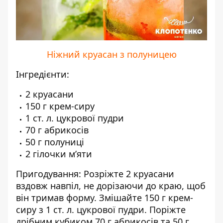
Ніжний круасан з полуницею
Інгредієнти:
2 круасани
150 г крем-сиру
1 ст. л. цукрової пудри
70 г абрикосів
50 г полуниці
2 гілочки м’яти
Пригодування: Розріжте 2 круасани
вздовж навпіл, не дорізаючи до краю, щоб
він тримав форму. Змішайте 150 г крем-
сиру з 1 ст. л. цукрової пудри. Поріжте
дрібним кубиком 70 г абрикосів та 50 г