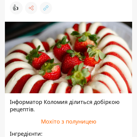
👍
Інформатор Коломия
ділиться добіркою
рецептів.
Мохіто з полуницею
Інгредієнти: