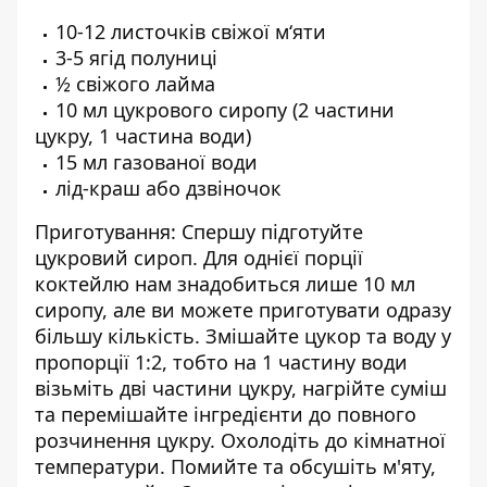
10-12 листочків свіжої м‘яти
3-5 ягід полуниці
½ свіжого лайма
10 мл цукрового сиропу (2 частини
цукру, 1 частина води)
15 мл газованої води
лід-краш або дзвіночок
Приготування: Спершу підготуйте
цукровий сироп. Для однієї порції
коктейлю нам знадобиться лише 10 мл
сиропу, але ви можете приготувати одразу
більшу кількість. Змішайте цукор та воду у
пропорції 1:2, тобто на 1 частину води
візьміть дві частини цукру, нагрійте суміш
та перемішайте інгредієнти до повного
розчинення цукру. Охолодіть до кімнатної
температури. Помийте та обсушіть м'яту,