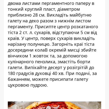
двома листами пергаментного паперу в
тонкий круглий пласт, діаметром
приблизно 28 см. Викладіть майбутню
галету на деко разом з нижнім листом
пергаменту. Присипте центр розкатаного
тіста 2 ст. л. сухарів, відступаючи 5 см від
країв. У центр, поверх сухарів викладіть
нарізану полуницю. Загорніть краї тіста
досередини колаВ окремій мисці збийте
вінчиком 1 жовток та, за допомогою
кулінарного пензлика, змастіть борти
галети. Випікайте десерт у розігрітій до
180 градусів духовці 40 хв. При подачі, за
бажанням, можете присипати галету
цукровою пудрою.