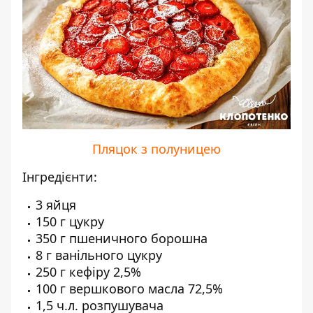
Пляцок з полуницею
Інгредієнти:
3 яйця
150 г цукру
350 г пшеничного борошна
8 г ванільного цукру
250 г кефіру 2,5%
100 г вершкового масла 72,5%
1,5 ч.л. розпушувача