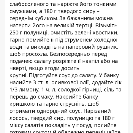
слабосоленого та наріжте його тонкими
смужками, а 180 г твердого сиру –
середнім кубиком. За бажанням можна
натерти його на великій тертці. Візьміть
250 г полуниці, очистіть зелені хвостики,
гарно помийте її під струменем холодної
води та викладіть на паперовий рушник,
щоб просохла. Безпосередньо перед
подачею салату розріжте її навпіл або на
чверті, якщо ягоди досить
крупні. Підготуйте соус до салату. У банку
налийте 3 ст. л. оливкової олії, додайте сік
1/3 лимону, 1 ч. л. солодкої гірчиці, сіль та
перець до смаку. Накрийте банку
кришкою та гарно струсніть, щоб
отримати однорідний соус. Нарізаний
лосось, твердий сир, полуницю та 180 г
міксу салатів покладіть у посуд, полийте
готовим соусом й обережно перемішайте.