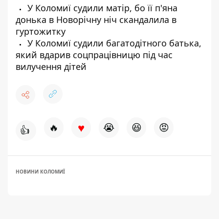
У Коломиї судили матір, бо її п'яна
донька в Новорічну ніч скандалила в
гуртожитку
У Коломиї судили багатодітного батька,
який вдарив соцпрацівницю під час
вилучення дітей
♥
🔥
😭
😆
😡
👍
НОВИНИ КОЛОМИЇ