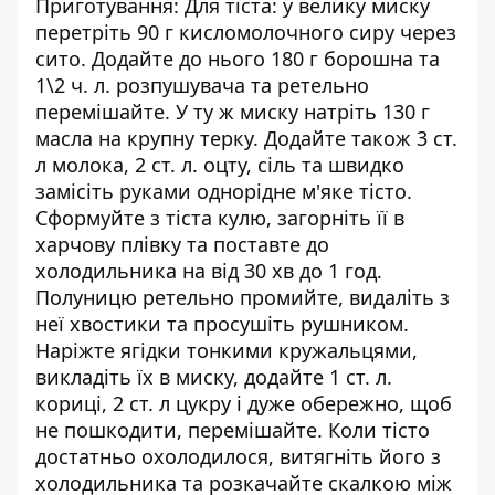
Приготування: Для тіста: у велику миску
перетріть 90 г кисломолочного сиру через
сито. Додайте до нього 180 г борошна та
1\2 ч. л. розпушувача та ретельно
перемішайте. У ту ж миску натріть 130 г
масла на крупну терку. Додайте також 3 ст.
л молока, 2 ст. л. оцту, сіль та швидко
замісіть руками однорідне м'яке тісто.
Сформуйте з тіста кулю, загорніть її в
харчову плівку та поставте до
холодильника на від 30 хв до 1 год.
Полуницю ретельно промийте, видаліть з
неї хвостики та просушіть рушником.
Наріжте ягідки тонкими кружальцями,
викладіть їх в миску, додайте 1 ст. л.
кориці, 2 ст. л цукру і дуже обережно, щоб
не пошкодити, перемішайте. Коли тісто
достатньо охолодилося, витягніть його з
холодильника та розкачайте скалкою між