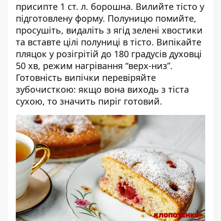
присипте 1 ст. л. борошна. Вилийте тісто у
підготовлену форму. Полуницю помийте,
просушіть, видаліть з ягід зелені хвостики
та вставте цілі полуниці в тісто. Випікайте
пляцок у розігрітій до 180 градусів духовці
50 хв, режим нагрівання “верх-низ”.
Готовність випічки перевіряйте
зубочисткою: якщо вона виходь з тіста
сухою, то значить пиріг готовий.