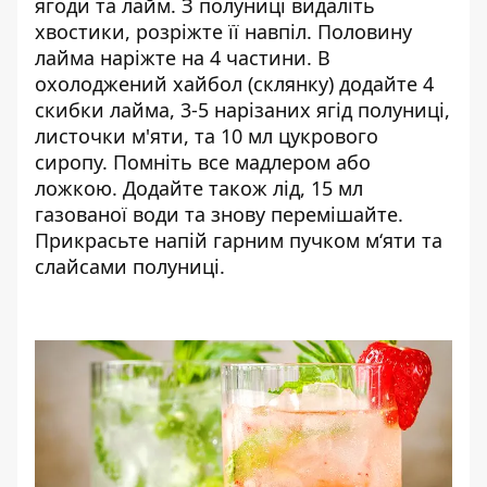
ягоди та лайм. З полуниці видаліть
хвостики, розріжте її навпіл. Половину
лайма наріжте на 4 частини. В
охолоджений хайбол (склянку) додайте 4
скибки лайма, 3-5 нарізаних ягід полуниці,
листочки м'яти, та 10 мл цукрового
сиропу. Помніть все мадлером або
ложкою. Додайте також лід, 15 мл
газованої води та знову перемішайте.
Прикрасьте напій гарним пучком м‘яти та
слайсами полуниці.