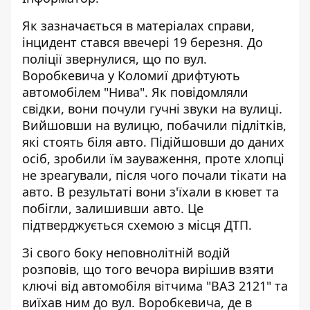
Як зазначається в матеріалах справи,
інцидент стався ввечері 19 березня. До
поліції звернулися, що по вул.
Воробкевича у Коломиї дрифтують
автомобілем "Нива". Як повідомляли
свідки, вони почули гучні звуки на вулиці.
Вийшовши на вулицю, побачили підлітків,
які стоять біля авто. Підійшовши до даних
осіб, зробили їм зауваження, проте хлопці
не зреагували, після чого почали тікати на
авто. В результаті вони з'їхали в кювет та
побігли, залишивши авто. Це
підтверджується схемою з місця ДТП.
Зі свого боку неповнолітній водій
розповів, що того вечора вирішив взяти
ключі від автомобіля вітчима "ВАЗ 2121" та
виїхав ним до вул. Воробкевича, де в