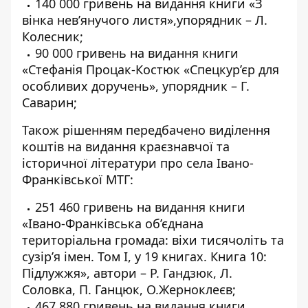
140 000 гривень на видання книги «З
вінка нев’янучого листя»,упорядник – Л.
Колесник;
90 000 гривень на видання книги
«Стефанія Процак-Костюк «Спецкур’єр для
особливих доручень», упорядник – Г.
Саварин;
Також рішенням передбачено виділення
коштів на видання краєзнавчої та
історичної літератури про села Івано-
Франківської МТГ:
251 460 гривень на видання книги
«Івано-Франківська об’єднана
територіальна громада: віхи тисячоліть та
сузір’я імен. Том І, у 19 книгах. Книга 10:
Підлужжя», автори – Р. Гандзюк, Л.
Соловка, П. Ганцюк, О.Жерноклеєв;
467 880 гривень на видання книги