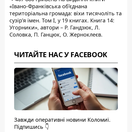
«Івано-Франківська об’єднана
територіальна громада: віхи тисячоліть та
сузір’я імен. Том І, у 19 книгах. Книга 14:
Угорники», автори – Р. Гандзюк, Л.
Соловка, П. Ганцюк, О. Жерноклеєв.
ЧИТАЙТЕ НАС У FACEBOOK
Завжди оперативні новини Коломиї.
Підпишись 👇