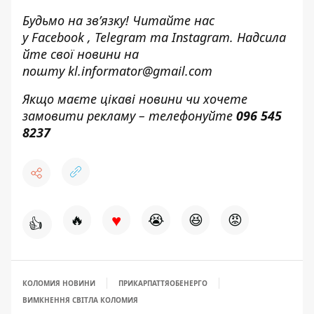
Будьмо на зв’язку! Читайте нас
у
Facebook
,
Telegram
та
Instagram.
Надсила
йте свої новини н
а
пошту
kl.informator@gmail.com
Якщо маєте цікаві новини чи хочете
замовити рекламу – телефонуйте
096 545
8237
♥
🔥
😭
😆
😡
👍
КОЛОМИЯ НОВИНИ
ПРИКАРПАТТЯОБЕНЕРГО
ВИМКНЕННЯ СВІТЛА КОЛОМИЯ