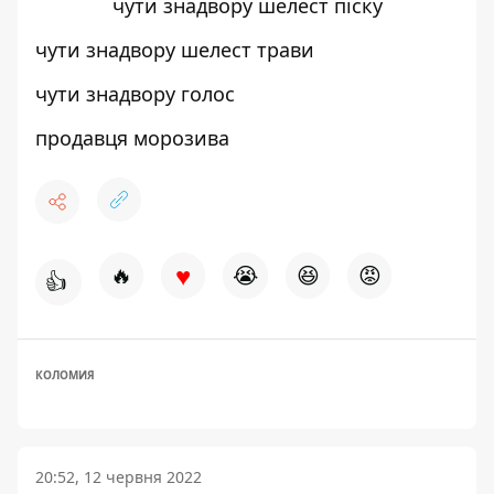
чути знадвору шелест піску
чути знадвору шелест трави
чути знадвору голос
продавця морозива
♥
🔥
😭
😆
😡
👍
КОЛОМИЯ
20:52, 12 червня 2022