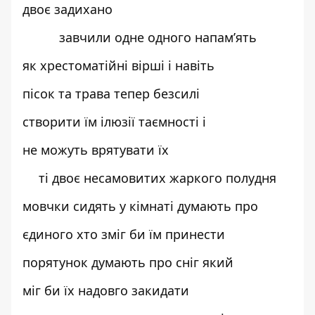
двоє задихано
завчили одне одного напам’ять
як хрестоматійні вірші і навіть
пісок та трава тепер безсилі
створити їм ілюзії таємності і
не можуть врятувати їх
ті двоє несамовитих жаркого полудня
мовчки сидять у кімнаті думають про
єдиного хто зміг би їм принести
порятунок думають про сніг який
міг би їх надовго закидати