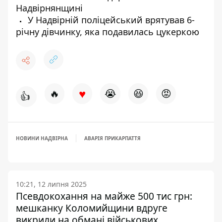
Надвірнянщині
У Надвірній поліцейський врятував 6-
річну дівчинку, яка подавилась цукеркою
♥
🔥
😭
😆
😡
👍
НОВИНИ НАДВІРНА
АВАРІЯ ПРИКАРПАТТЯ
10:21, 12 липня 2025
Псевдокохання на майже 500 тис грн:
мешканку Коломийщини вдруге
викрили на обмані військових