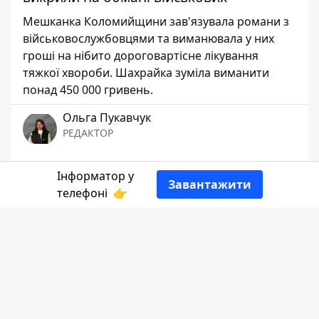
Мешканка Коломийщини зав'язувала романи з
військовослужбовцями та виманювала у них
гроші на нібито дороговартісне лікування
тяжкої хвороби. Шахрайка зуміла виманити
понад 450 000 гривень.
Ольга Пукавчук
РЕДАКТОР
👍
Інформатор у
Завантажити
телефоні
👉
Розповідає
Інформатор Коломия
за
даними
поліції.