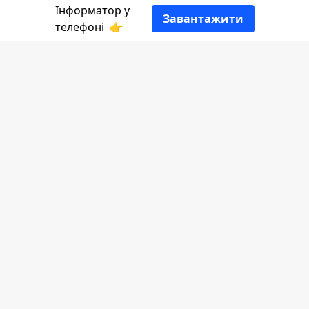
Інформатор у
Завантажити
телефоні
👉
15 грудня
2025 року — неділя. 1390-й
день повномасштабного вторгнення рф
в Україну. До Нового року залишилось
16 днів.
Більше про цю дату
розповість
Інформатор Коломия
.