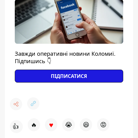
Завжди оперативні новини Коломиї.
Підпишись 👇
ПІДПИСАТИСЯ
♥
🔥
😭
😆
😡
👍