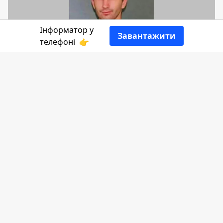
Інформатор у
Завантажити
телефоні
👉
30 серпня 27-річний мешканець с.
Нижній Березів, що на Косівщині,
виїхав з дому автівкою до Івано-
Франківська та не повернувся додому.
Рідні зниклого чоловіка звернулися до
поліцейських.
Пише
Інформатор
з
посиланням
на
Управління поліції області.
Малкович Віталій Васильович 30 серпня