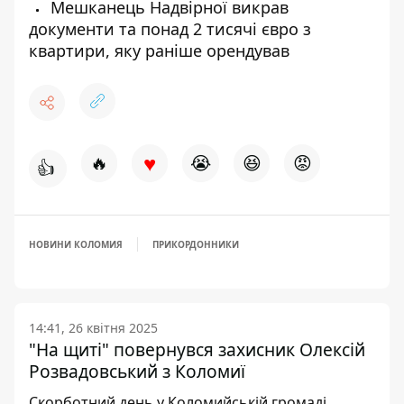
Мешканець Надвірної викрав
документи та понад 2 тисячі євро з
квартири, яку раніше орендував
♥
🔥
😭
😆
😡
👍
НОВИНИ КОЛОМИЯ
ПРИКОРДОННИКИ
14:41, 26 квітня 2025
"На щиті" повернувся захисник Олексій
Розвадовський з Коломиї
Скорботний день у Коломийській громаді...