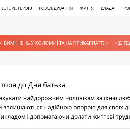
ІСТОРІЇ ГЕРОЇВ
РОЗСЛІДУВАННЯ
ЖИТТЯ
ВЛАДА
ГРО
И ВИМКНЕНЬ У КОЛОМИЇ ТА НА ПРИКАРПАТТІ ⚡️
💵 П
атора до Дня батька
якувати найдорожчим чоловікам за їхню люб
ати залишаються надійною опорою для своїх ді
рикладом і допомагаючи долати життєві труд