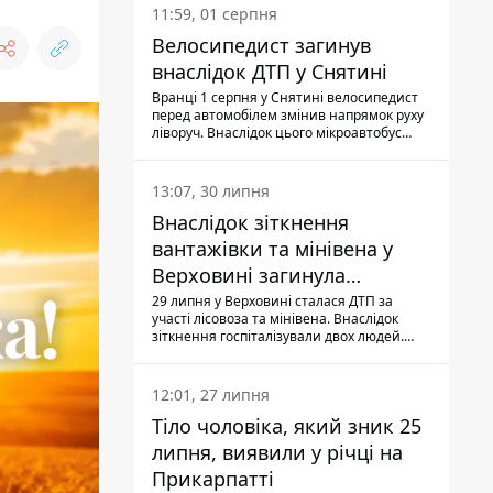
11:59, 01 серпня
Велосипедист загинув
внаслідок ДТП у Снятині
Вранці 1 серпня у Снятині велосипедист
перед автомобілем змінив напрямок руху
ліворуч. Внаслідок цього мікроавтобус
здійснив наїзд на керманича
двоколісного.
13:07, 30 липня
Внаслідок зіткнення
вантажівки та мінівена у
Верховині загинула
пасажирка, водійка - у
29 липня у Верховині сталася ДТП за
участі лісовоза та мінівена. Внаслідок
лікарні
зіткнення госпіталізували двох людей.
Попри зусилля медиків, 79-річна
пасажирка легковика померла у лікарні.
Також травми отримала водійка
12:01, 27 липня
автомобіля.
Тіло чоловіка, який зник 25
липня, виявили у річці на
Прикарпатті