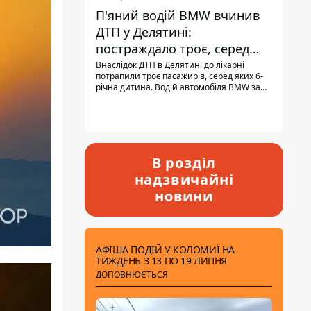
П'яний водій BMW вчинив
ДТП у Делятині:
постраждало троє, серед
них - дитина
Внаслідок ДТП в Делятині до лікарні
потрапили троє пасажирів, серед яких 6-
річна дитина. Водій автомобіля BMW за
кермом був п'яним, кількість алкоголю в
крові майже у 13,5 раза перевищувала
допустиму норму.
В розділ
надзвичайні
новини
АФІША ПОДІЙ У КОЛОМИЇ НА
ТИЖДЕНЬ З 13 ПО 19 ЛИПНЯ
ДОПОВНЮЄТЬСЯ