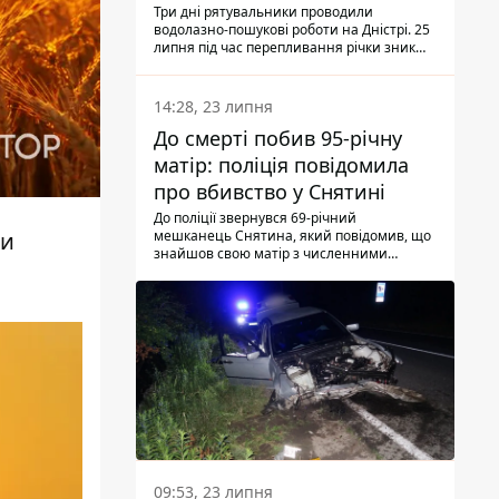
Три дні рятувальники проводили
водолазно-пошукові роботи на Дністрі. 25
липня під час перепливання річки зник
чоловік 2002 року народження. У
понеділок, 27 липня, надзвичайники
виявили тіло.
14:28, 23 липня
До смерті побив 95-річну
матір: поліція повідомила
про вбивство у Снятині
До поліції звернувся 69-річний
мешканець Снятина, який повідомив, що
ми
знайшов свою матір з численними
тілесними ушкодженнями. Та, як
з'ясували правоохоронці, ці травми жінці
наніс її син.
09:53, 23 липня