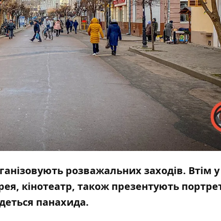
рганізовують розважальних заходів. Втім у
рея, кінотеатр, також презентують портре
удеться панахида.