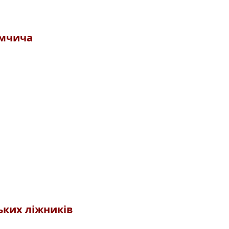
имчича
ьких ліжників