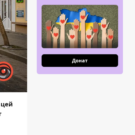
Донат
 цей
т