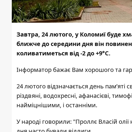
Завтра, 24 лютого, у Коломиї буде х
ближче до середини дня він повинен
коливатиметься від -2 до +9°С.
Інформатор
бажає Вам хорошого та гар
24 лютого відзначається день пам’яті с
різдвяні, водохресні, афанасієві, тимоф
найміцнішими, і останніми.
У народі говорили: "Проллє Власій олії
дня часто бували відлиги.