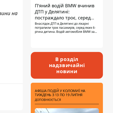
П'яний водій BMW вчинив
ДТП у Делятині:
вини н
а
постраждало троє, серед
них - дитина
Внаслідок ДТП в Делятині до лікарні
потрапили троє пасажирів, серед яких 6-
річна дитина. Водій автомобіля BMW за
кермом був п'яним, кількість алкоголю в
крові майже у 13,5 раза перевищувала
допустиму норму.
В розділ
надзвичайні
новини
АФІША ПОДІЙ У КОЛОМИЇ НА
ТИЖДЕНЬ З 13 ПО 19 ЛИПНЯ
ДОПОВНЮЄТЬСЯ