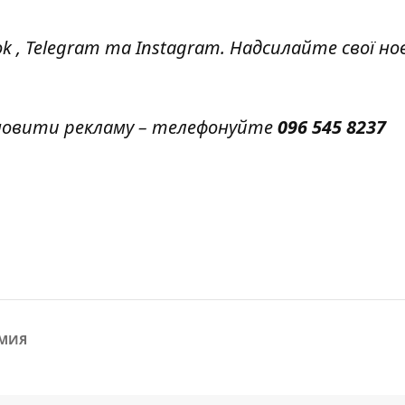
ok
,
Telegram
та
Instagram.
Надсилайте свої но
амовити рекламу – телефонуйте
096 545 8237
МИЯ