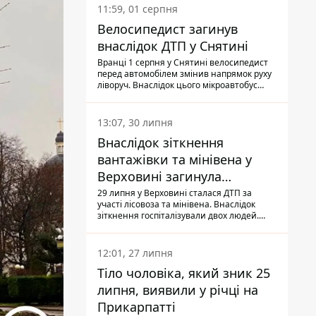
11:59, 01 серпня
Велосипедист загинув
внаслідок ДТП у Снятині
Вранці 1 серпня у Снятині велосипедист
перед автомобілем змінив напрямок руху
ліворуч. Внаслідок цього мікроавтобус
здійснив наїзд на керманича
двоколісного.
13:07, 30 липня
Внаслідок зіткнення
вантажівки та мінівена у
Верховині загинула
пасажирка, водійка - у
29 липня у Верховині сталася ДТП за
участі лісовоза та мінівена. Внаслідок
лікарні
зіткнення госпіталізували двох людей.
Попри зусилля медиків, 79-річна
пасажирка легковика померла у лікарні.
Також травми отримала водійка
12:01, 27 липня
автомобіля.
Тіло чоловіка, який зник 25
липня, виявили у річці на
Прикарпатті