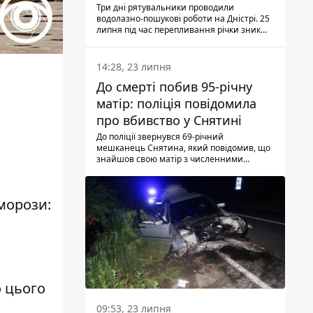
Три дні рятувальники проводили
водолазно-пошукові роботи на Дністрі. 25
липня під час перепливання річки зник
чоловік 2002 року народження. У
понеділок, 27 липня, надзвичайники
виявили тіло.
14:28, 23 липня
До смерті побив 95-річну
матір: поліція повідомила
про вбивство у Снятині
До поліції звернувся 69-річний
мешканець Снятина, який повідомив, що
знайшов свою матір з численними
тілесними ушкодженнями. Та, як
з'ясували правоохоронці, ці травми жінці
наніс її син.
 морози:
о цього
09:53, 23 липня