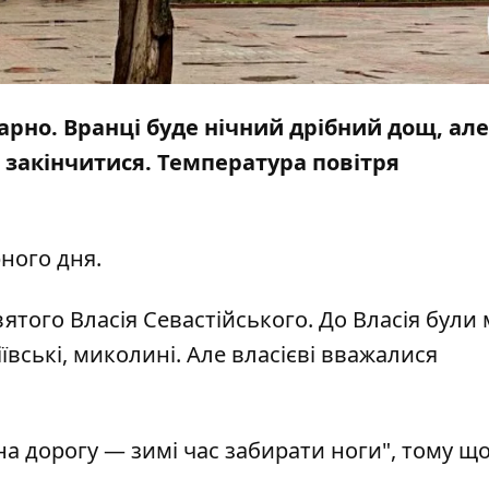
марно. Вранці буде нічний дрібний дощ, але
 закінчитися. Температура повітря
ного дня.
вятого Власія Севастійського. До Власія були
іївські, миколині. Але власієві вважалися
 на дорогу — зимі час забирати ноги", тому щ