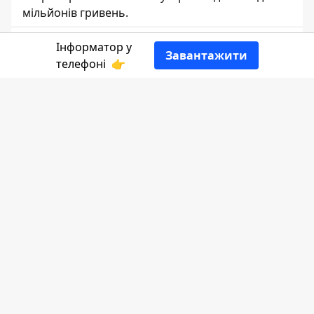
мільйонів гривень.
Захар Циган
Інформатор у
Завантажити
ЖУРНАЛІСТ
телефоні
👉
👍
Розповідає
Інформатор Коломия
посилаючись на
Інформатор Івано-
Франківськ.
Йдеться про реконструкцію дошкільного
закладу на вулиці Січових Стрільців у селі
Пнів із добудовою нового корпусу,
розрахованого на 60 вихованців. Перший