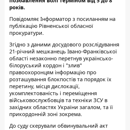
позбавлення волі терміном від 5 до 8
років.
Повідомляє
Інформатор
з посиланням на
публікацію
Рівненської обласної
прокуратури.
Згідно з даними досудового розслідування
21-річний мешканець Івано-Франківської
області незаконно перетнув українсько-
білоруський кордон і "злив"
правоохоронцям інформацію про
розташування блокпостів та порядок їх
перетину, місця дислокації,
укомплектованість і переміщення
військовослужбовців та техніки ЗСУ в
західних областях України загалом, та її
прикордонній зоні зокрема.
До суду скерували обвинувальний акт