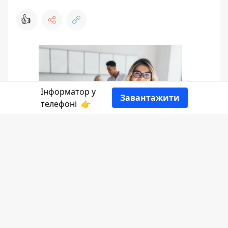
👍
Інформатор у
Завантажити
телефоні
👉
Зараз існує багато способів здобути освіту
IT-спеціаліста. Фахівців багато, адже саме
зайнятість у сфері інформаційних
технологій відкриває чимало
можливостей. Але серед великої кількості
айтішників дуже важко знайти кандидата,