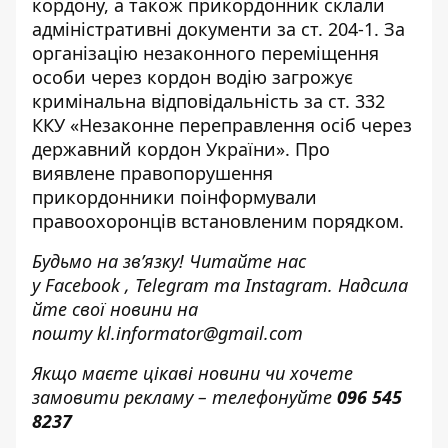
кордону, а також прикордонник склали
адміністративні документи за ст. 204-1. За
організацію незаконного переміщення
особи через кордон водію загрожує
кримінальна відповідальність за ст. 332
ККУ «Незаконне переправлення осіб через
державний кордон України». Про
виявлене правопорушення
прикордонники поінформували
правоохоронців встановленим порядком.
Будьмо на зв’язку! Читайте нас
у
Facebook
,
Telegram
та
Instagram.
Надсила
йте свої новини н
а
пошту
kl.informator@gmail.com
Якщо маєте цікаві новини чи хочете
замовити рекламу – телефонуйте
096 545
8237