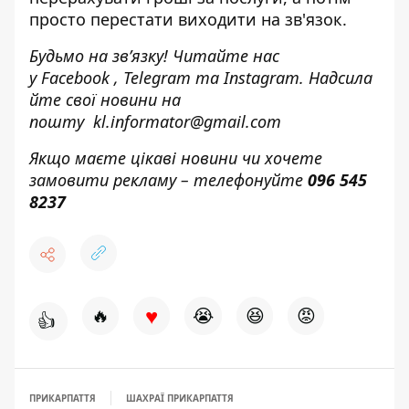
просто перестати виходити на зв'язок.
Будьмо на зв’язку! Читайте нас
у
Facebook
,
Telegram
та
Instagram.
Надсила
йте свої новини н
а
пошту
kl.informator@gmail.com
Якщо маєте цікаві новини чи хочете
замовити рекламу – телефонуйте
096 545
8237
♥
🔥
😭
😆
😡
👍
ПРИКАРПАТТЯ
ШАХРАЇ ПРИКАРПАТТЯ