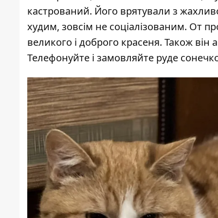
кастрований. Його врятували з жахливог
худим, зовсім не соціалізованим. От пр
великого і доброго красеня. Також він
Телефонуйте і замовляйте руде сонечко 