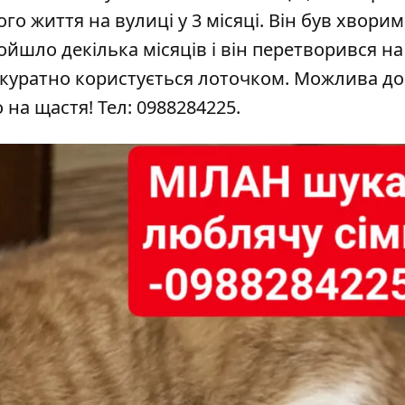
о життя на вулиці у 3 місяці. Він був хворим
ойшло декілька місяців і він перетворився на
 акуратно користується лоточком. Можлива до
на щастя! Тел: 0988284225.