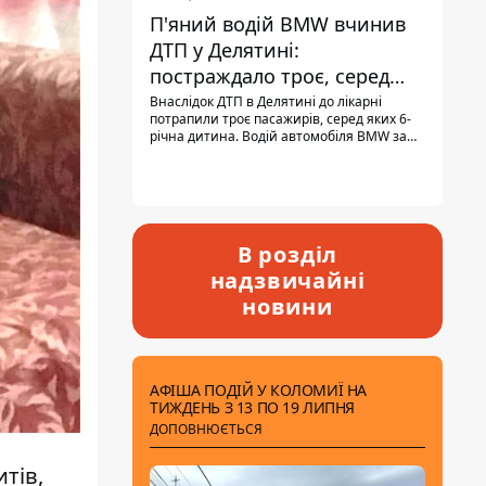
П'яний водій BMW вчинив
ДТП у Делятині:
постраждало троє, серед
них - дитина
Внаслідок ДТП в Делятині до лікарні
потрапили троє пасажирів, серед яких 6-
річна дитина. Водій автомобіля BMW за
кермом був п'яним, кількість алкоголю в
крові майже у 13,5 раза перевищувала
допустиму норму.
В розділ
надзвичайні
новини
АФІША ПОДІЙ У КОЛОМИЇ НА
ТИЖДЕНЬ З 13 ПО 19 ЛИПНЯ
ДОПОВНЮЄТЬСЯ
тів,