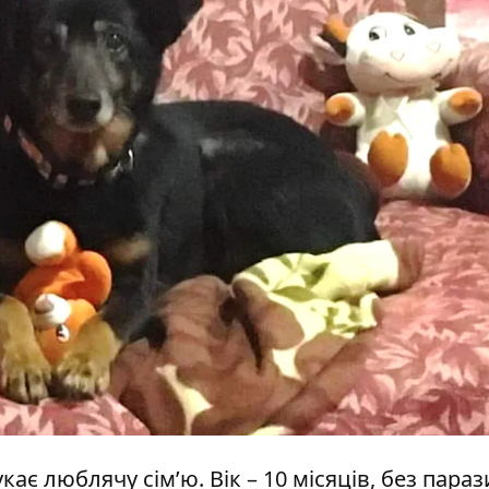
є люблячу сім’ю. Вік – 10 місяців, без парази