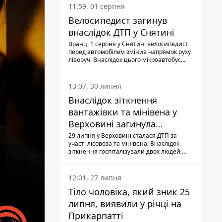
11:59, 01 серпня
Велосипедист загинув
внаслідок ДТП у Снятині
Вранці 1 серпня у Снятині велосипедист
перед автомобілем змінив напрямок руху
ліворуч. Внаслідок цього мікроавтобус
здійснив наїзд на керманича
двоколісного.
13:07, 30 липня
Внаслідок зіткнення
вантажівки та мінівена у
Верховині загинула
пасажирка, водійка - у
29 липня у Верховині сталася ДТП за
участі лісовоза та мінівена. Внаслідок
лікарні
зіткнення госпіталізували двох людей.
Попри зусилля медиків, 79-річна
пасажирка легковика померла у лікарні.
Також травми отримала водійка
12:01, 27 липня
автомобіля.
Тіло чоловіка, який зник 25
липня, виявили у річці на
Прикарпатті