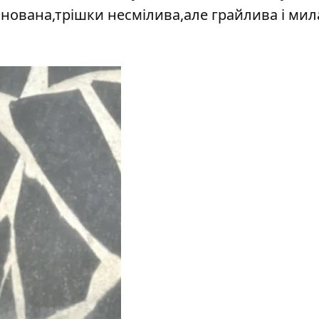
нована,трішки несмілива,але грайлива і мил