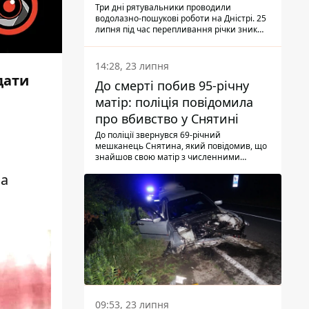
Три дні рятувальники проводили
водолазно-пошукові роботи на Дністрі. 25
липня під час перепливання річки зник
чоловік 2002 року народження. У
понеділок, 27 липня, надзвичайники
виявили тіло.
14:28, 23 липня
дати
До смерті побив 95-річну
матір: поліція повідомила
про вбивство у Снятині
До поліції звернувся 69-річний
мешканець Снятина, який повідомив, що
знайшов свою матір з численними
тілесними ушкодженнями. Та, як
на
з'ясували правоохоронці, ці травми жінці
наніс її син.
09:53, 23 липня