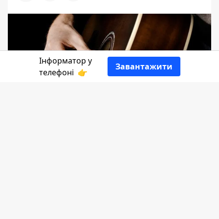
Інформатор у
Завантажити
телефоні
👉
22 жовтня, поціновувачі акустичної та
інструментальної музики отримають
порцію нового натхнення та
задоволення. Адже у коломийській
бібліотеці юнацтва відбудеться захід
"Музика. Нотні плями".