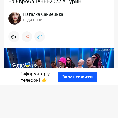
на Євробаченні-2022 в Турині
Наталка Сандецька
РЕДАКТОР
👍
Інформатор у
Завантажити
телефоні
👉
Тиждень тривала епопея з нацвідбором