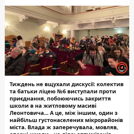
Тиждень не вщухали дискусії: колектив
та батьки ліцею №6 виступали проти
приєднання, побоюючись закриття
школи в на житловому масиві
Леонтовича... А це, між іншим, один з
найбільш густонаселених мікрорайонів
міста. Влада ж заперечувала, мовляв,