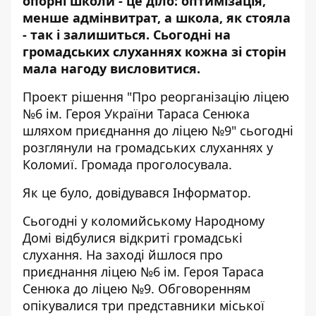
опорні школи - це діло: оптимізація,
менше адмінвитрат, а школа, як стояла
- так і залишиться. Сьогодні на
громадських слуханнях кожна зі сторін
мала нагоду висловитися.
Проект рішення "Про реорганізацію ліцею
№6 ім. Героя України Тараса Сенюка
шляхом приєднання до ліцею №9" сьогодні
розглянули на громадських слуханнях у
Коломиї. Громада проголосувала.
Як це було, довідувався
Інформатор
.
Сьогодні у коломийському Народному
Домі відбулися відкриті громадські
слухання. На заході йшлося про
приєднання ліцею №6 ім. Героя Тараса
Сенюка до ліцею №9. Обговоренням
опікувалися три представники міської