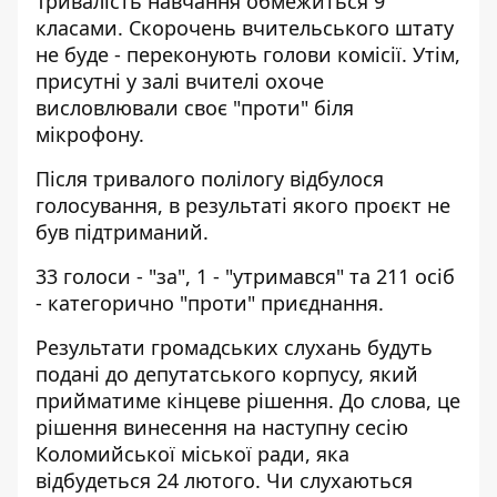
Тривалість навчання обмежиться 9
класами. Скорочень вчительського штату
не буде - переконують голови комісії. Утім,
присутні у залі вчителі охоче
висловлювали своє "проти" біля
мікрофону.
Після тривалого полілогу відбулося
голосування, в результаті якого проєкт не
був підтриманий.
33 голоси - "за", 1 - "утримався" та 211 осіб
- категорично "проти" приєднання.
Результати громадських слухань будуть
подані до депутатського корпусу, який
прийматиме кінцеве рішення. До слова, це
рішення винесення на наступну сесію
Коломийської міської ради, яка
відбудеться 24 лютого. Чи слухаються