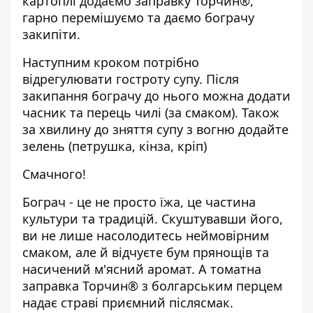
картоплі додаємо заправку Торчин®,
гарно перемішуємо та даємо бограчу
закипіти.
Наступним кроком потрібно
відрегулювати гостроту супу. Після
закипання бограчу до нього можна додати
часник та перець чилі (за смаком). Також
за хвилину до зняття супу з вогню додайте
зелень (петрушка, кінза, кріп)
Смачного!
Бограч - це не просто їжа, це частина
культури та традицій. Скуштувавши його,
ви не лише насолодитесь неймовірним
смаком, але й відчуєте бум прянощів та
насичений м'ясний аромат. А томатна
заправка Торчин® з болгарським перцем
надає страві приємний післясмак.