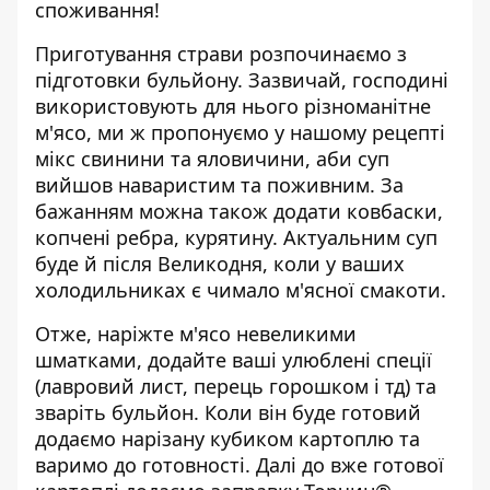
споживання!
Приготування страви розпочинаємо з
підготовки бульйону. Зазвичай, господині
використовують для нього різноманітне
м'ясо, ми ж пропонуємо у нашому рецепті
мікс свинини та яловичини, аби суп
вийшов наваристим та поживним. За
бажанням можна також додати ковбаски,
копчені ребра, курятину. Актуальним суп
буде й після Великодня, коли у ваших
холодильниках є чимало м'ясної смакоти.
Отже, наріжте м'ясо невеликими
шматками, додайте ваші улюблені спеції
(лавровий лист, перець горошком і тд) та
зваріть бульйон. Коли він буде готовий
додаємо нарізану кубиком картоплю та
варимо до готовності. Далі до вже готової