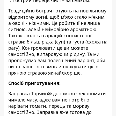
гострий перець чилі – за смаком.
Традиційно бограч готують на повільному
відкритому вогні, щоб м'ясо стало м'яким,
а овочі - ніжними. Це робить її не лише
ситною, але й неймовірно ароматною.
Також є кілька варіацій консистенції
страви: більш рідка (суп) та густа (схожа на
рагу). Контролювати це ви можете
самостійно, випаровуючи рідину. Та ми
пропонуємо вам полегшений варіант, аби
ви та ваші гості змогли смакувати цією
пряною стравою якнайскоріше.
Спосіб приготування:
Заправка Торчин® допоможе зекономити
чимало часу, адже вам не потрібно
нарізати томати, перець та моркву
самостійно. Заправка вже готова до