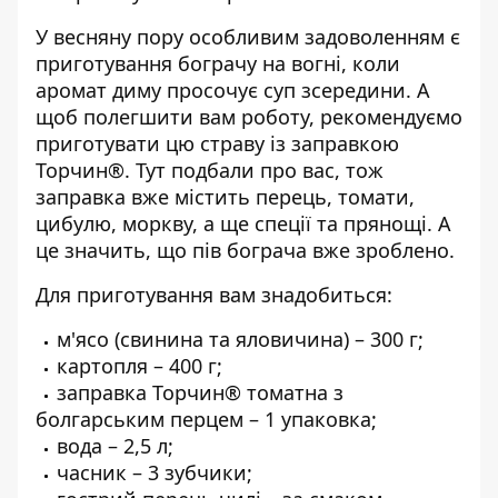
У весняну пору особливим задоволенням є
приготування бограчу на вогні, коли
аромат диму просочує суп зсередини. А
щоб полегшити вам роботу, рекомендуємо
приготувати цю страву із заправкою
Торчин®. Тут подбали про вас, тож
заправка вже містить перець, томати,
цибулю, моркву, а ще спеції та прянощі. А
це значить, що пів бограча вже зроблено.
Для приготування вам знадобиться:
м'ясо (свинина та яловичина) – 300 г;
картопля – 400 г;
заправка Торчин® томатна з
болгарським перцем – 1 упаковка;
вода – 2,5 л;
часник – 3 зубчики;