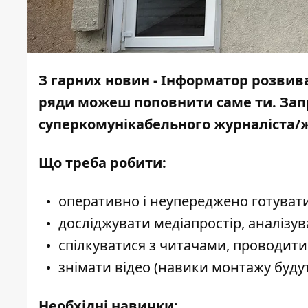
З гарних новин -
Інформатор
розвива
ряди можеш поповнити саме ти. Зап
суперкомунікабельного журналіста/
Що треба робити:
оперативно і неупереджено готувати 
досліджувати медіапростір, аналізу
спілкуватися з читачами, проводити
знімати відео (навики монтажу буду
Необхідні навички: