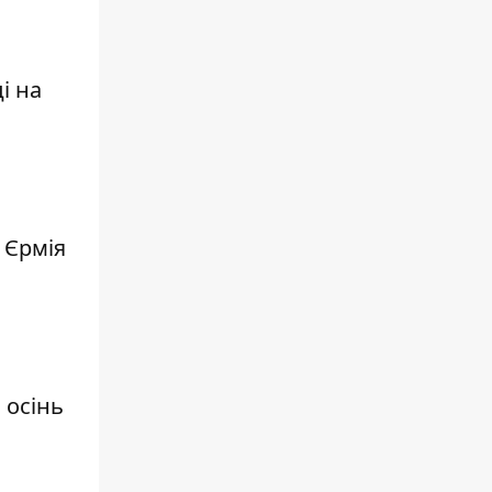
і на
 Єрмія
 осінь