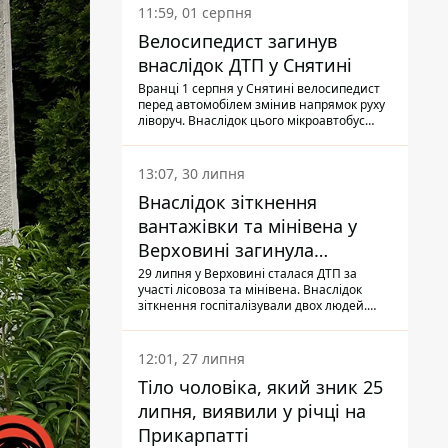
11:59, 01 серпня
Велосипедист загинув
внаслідок ДТП у Снятині
Вранці 1 серпня у Снятині велосипедист
перед автомобілем змінив напрямок руху
ліворуч. Внаслідок цього мікроавтобус
здійснив наїзд на керманича
двоколісного.
13:07, 30 липня
Внаслідок зіткнення
вантажівки та мінівена у
Верховині загинула
пасажирка, водійка - у
29 липня у Верховині сталася ДТП за
участі лісовоза та мінівена. Внаслідок
лікарні
зіткнення госпіталізували двох людей.
Попри зусилля медиків, 79-річна
пасажирка легковика померла у лікарні.
Також травми отримала водійка
12:01, 27 липня
автомобіля.
Тіло чоловіка, який зник 25
липня, виявили у річці на
Прикарпатті