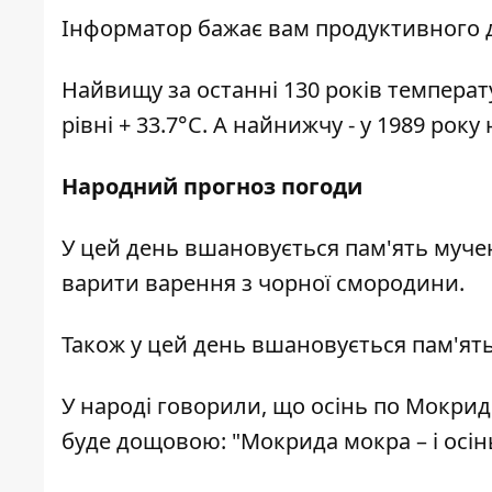
Інформатор
бажає вам продуктивного д
Найвищу за останні 130 років температ
рівні + 33.7°С. А найнижчу - у 1989 року 
Народний прогноз погоди
У цей день вшановується пам'ять мучен
варити варення з чорної смородини.
Також у цей день вшановується пам'ят
У народі говорили, що осінь по Мокрид
буде дощовою: "Мокрида мокра – і осін