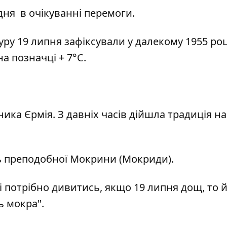
ня в очікуванні перемоги.
уру 19 липня зафіксували у далекому 1955 роц
на позначці + 7°С.
ика Єрмія. З давніх часів дійшла традиція на
ь преподобної Мокрини (Мокриди).
і потрібно дивитись, якщо 19 липня дощ, то й
ь мокра".