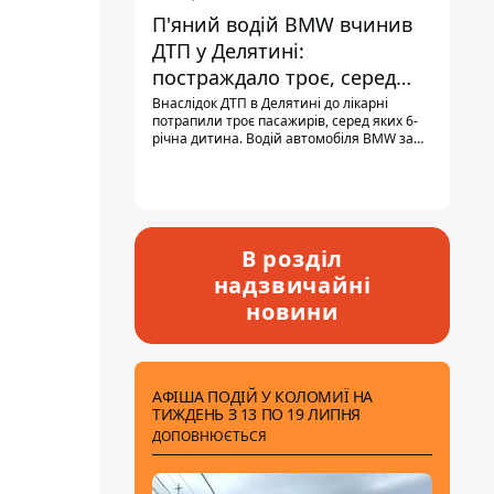
П'яний водій BMW вчинив
ДТП у Делятині:
постраждало троє, серед
них - дитина
Внаслідок ДТП в Делятині до лікарні
потрапили троє пасажирів, серед яких 6-
річна дитина. Водій автомобіля BMW за
кермом був п'яним, кількість алкоголю в
крові майже у 13,5 раза перевищувала
допустиму норму.
В розділ
надзвичайні
новини
АФІША ПОДІЙ У КОЛОМИЇ НА
ТИЖДЕНЬ З 13 ПО 19 ЛИПНЯ
ДОПОВНЮЄТЬСЯ