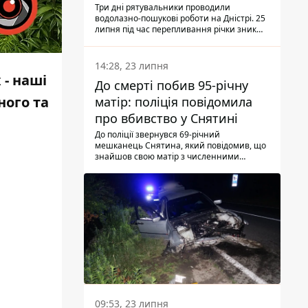
Три дні рятувальники проводили
водолазно-пошукові роботи на Дністрі. 25
липня під час перепливання річки зник
чоловік 2002 року народження. У
понеділок, 27 липня, надзвичайники
виявили тіло.
14:28, 23 липня
 - наші
До смерті побив 95-річну
ного та
матір: поліція повідомила
про вбивство у Снятині
До поліції звернувся 69-річний
мешканець Снятина, який повідомив, що
знайшов свою матір з численними
тілесними ушкодженнями. Та, як
з'ясували правоохоронці, ці травми жінці
наніс її син.
09:53, 23 липня