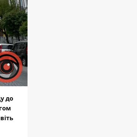
у до
ягом
віть