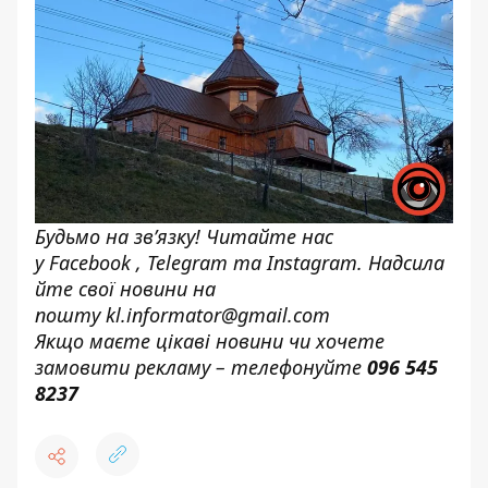
Будьмо на зв’язку! Читайте нас
у
Facebook
,
Telegram
та
Instagram.
Надсила
йте свої новини н
а
пошту
kl.informator@gmail.com
Якщо маєте цікаві новини чи хочете
замовити рекламу – телефонуйте
096 545
8237