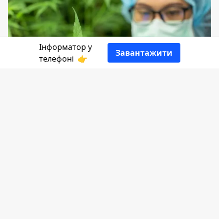
Інформатор у
Завантажити
телефоні
👉
Сьогодні народній депутати
проголосували "за" легалізацію
медичного канабісу. Це дозволить
використання ліків на основі канабісу.
Передає
Інформатор
з посиланням
на
нардепа
Ярослава Железняка.
Верховна Рада ухвалила законопроєкт