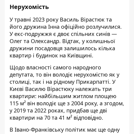
Нерухомість
У травні 2023 року Василь Вірастюк та
його дружина Інна офіційно розлучилися.
У екс-подружжя є двоє спільних синів —
Олег та Олександр. Відтак, у колишньої
дружини посадовця залишилось кілька
квартир і будинок на Київщині.
Щодо власності самого народного
депутата, то він володіє нерухомістю як у
столиці, так і на рідному Прикарпатті. У
Києві Василю Вірастюку належать три
квартири: найбільшим житлом площею
115 м² він володіє ще з 2004 року, а згодом,
у 2019 та 2022 роках, придбав ще дві
квартири на 70 та 41 м² відповідно.
В Івано-Франківську політик має ще одну