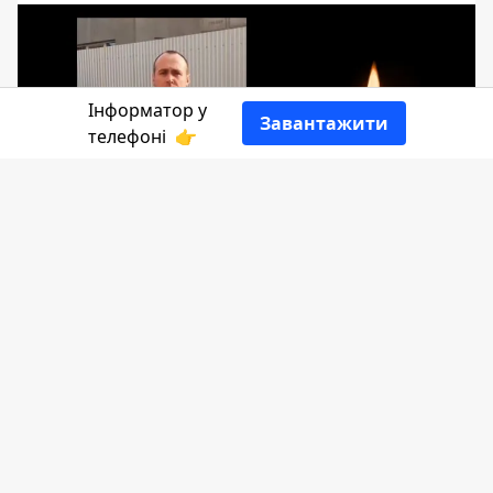
Інформатор у
Завантажити
телефоні
👉
На війні загинув Ярослав Коренюк із
села Кобаки Рожнівської громади.
Сьогодні, 30 серпня, скорботний кортеж
з тілом воїна прибуде до Косова, а
звідти відправиться до рідного села
Героя.
Із сумом сповіщає
Інформатор
.