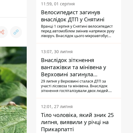
11:59, 01 серпня
Велосипедист загинув
внаслідок ДТП у Снятині
Вранці 1 серпня у Снятині велосипедист
перед автомобілем змінив напрямок руху
ліворуч. Внаслідок цього мікроавтобус
здійснив наїзд на керманича
двоколісного.
13:07, 30 липня
Внаслідок зіткнення
вантажівки та мінівена у
Верховині загинула
пасажирка, водійка - у
29 липня у Верховині сталася ДТП за
участі лісовоза та мінівена. Внаслідок
лікарні
зіткнення госпіталізували двох людей.
Попри зусилля медиків, 79-річна
пасажирка легковика померла у лікарні.
Також травми отримала водійка
12:01, 27 липня
автомобіля.
Тіло чоловіка, який зник 25
липня, виявили у річці на
Прикарпатті