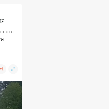
тя
жнього
ти