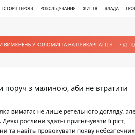
ІСТОРІЇ ГЕРОЇВ
РОЗСЛІДУВАННЯ
ЖИТТЯ
ВЛАДА
ГРО
И ВИМКНЕНЬ У КОЛОМИЇ ТА НА ПРИКАРПАТТІ ⚡️
💵 П
 поруч з малиною, аби не втратити
яка вимагає не лише ретельного догляду, але
 Деякі рослини здатні пригнічувати її ріст,
ини та навіть провокувати появу небезпечних