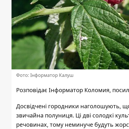
Фото: Інформатор Калуш
Розповідає
Інформатор Коломия
, поси
Досвідчені городники наголошують, що
звичайна полуниця. Ці дві солодкі кул
речовинах, тому неминуче будуть жорст