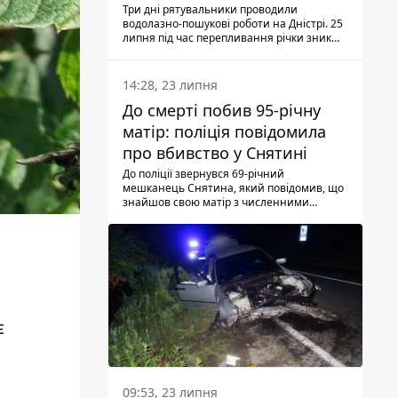
Три дні рятувальники проводили
водолазно-пошукові роботи на Дністрі. 25
липня під час перепливання річки зник
чоловік 2002 року народження. У
понеділок, 27 липня, надзвичайники
виявили тіло.
14:28, 23 липня
До смерті побив 95-річну
матір: поліція повідомила
про вбивство у Снятині
До поліції звернувся 69-річний
мешканець Снятина, який повідомив, що
знайшов свою матір з численними
тілесними ушкодженнями. Та, як
з'ясували правоохоронці, ці травми жінці
наніс її син.
є
09:53, 23 липня