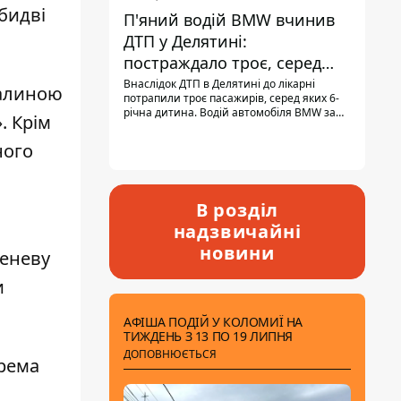
бидві
П'яний водій BMW вчинив
ДТП у Делятині:
постраждало троє, серед
них - дитина
Внаслідок ДТП в Делятині до лікарні
малиною
потрапили троє пасажирів, серед яких 6-
річна дитина. Водій автомобіля BMW за
. Крім
кермом був п'яним, кількість алкоголю в
крові майже у 13,5 раза перевищувала
ного
допустиму норму.
В розділ
надзвичайні
новини
реневу
и
АФІША ПОДІЙ У КОЛОМИЇ НА
ТИЖДЕНЬ З 13 ПО 19 ЛИПНЯ
ДОПОВНЮЄТЬСЯ
крема