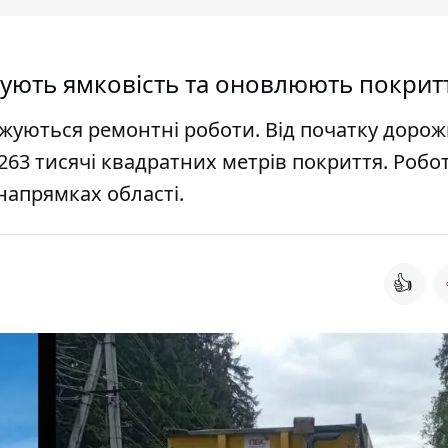
вують ямковість та оновлюють покрит
жуються ремонтні роботи. Від початку доро
63 тисячі квадратних метрів покриття. Робо
напрямках області.
👍