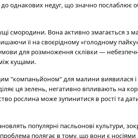
і до однакових недуг, що значно послаблює о
кущі смородини. Вона активно змагається з 
алишаючи її на своєрідному «голодному пайку»
і умови для розмноження склівки — небезпеч
між кущами.
щим "компаньйоном" для малини виявилася і
діляє ця зелень, негативно впливають на ко
дство рослина може зупинитися в рості та дат
новлять популярні пасльонові культури, зо
 проблема полягає в тому, що вони є носіями