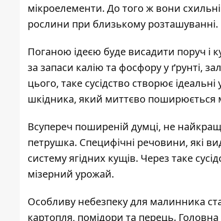
мікроелементи. До того ж вони схильн
рослини при близькому розташуванні.
Поганою ідеєю буде висадити поруч і 
за запаси калію та фосфору у ґрунті, з
цього, таке сусідство створює ідеальн
шкідника, який миттєво поширюється 
Всупереч поширеній думці, не найкра
петрушка. Специфічні речовини, які ви
систему ягідних кущів. Через таке сусі
мізерний урожай.
Особливу небезпеку для малинника ста
картопля, помідори та перець. Головна