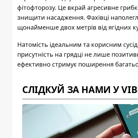
фітофторозу. Це вкрай агресивне гриб
знищити насадження. Фахівці наполегли
щонайменше двох метрів від ягідних к
Натомість ідеальним та корисним сусі
присутність на грядці не лише позитив
ефективно стримує поширення багатьох
СЛІДКУЙ ЗА НАМИ У VIB