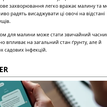
кове захворювання легко вражає малину та 
во радять висаджувати ці овочі на відстані
ущів.
дом для малини може стати звичайний часни
но впливає на загальний стан ґрунту, але й
 садових інфекцій.
ER