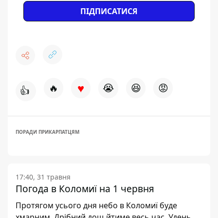
ПІДПИСАТИСЯ
♥
🔥
😭
😆
😡
👍
ПОРАДИ ПРИКАРПАТЦЯМ
17:40, 31 травня
Погода в Коломиї на 1 червня
Протягом усього дня небо в Коломиї буде
хмарним. Дрібний дощ йтиме весь час. Удень