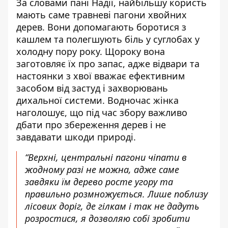
За словами пані Надії, найбільшу користь
мають саме травневі пагони хвойних
дерев. Вони допомагають боротися з
кашлем та полегшують біль у суглобах у
холодну пору року. Щороку вона
заготовляє їх про запас, адже відвари та
настоянки з хвої вважає ефективним
засобом від застуд і захворювань
дихальної системи. Водночас жінка
наголошує, що під час збору важливо
дбати про збереження дерев і не
завдавати шкоди природі.
“Верхні, центральні пагони чіпати в
жодному разі не можна, адже саме
завдяки їм дерево росте угору та
правильно розмножується. Лише поблизу
лісових доріг, де гілкам і так не дадуть
розростися, я дозволяю собі зробити