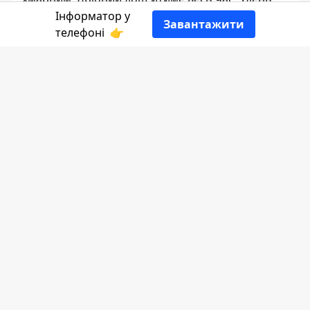
він посилиться, а до вечора послабшає. Вдень
Інформатор у
Завантажити
стовпчики термометрів піднімуться до +17°С, а
телефоні
👉
вночі — до +10°С.
Захар Циган
ЖУРНАЛІСТ
👍