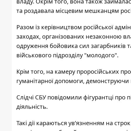
владу. Окрім того, вона також займала
та роздавала місцевим мешканцям росі
Разом із керівництвом російської адмін
заходах, організованих незаконною в
одруження бойовика сил загарбників та
військового підрозділу "молодого".
Крім того, на камеру проросійських п
гуманітарної допомоги, демонструючи 
Слідчі СБУ повідомили фігурантці про пі
діяльність.
Такі дії караються ув’язненням на стро