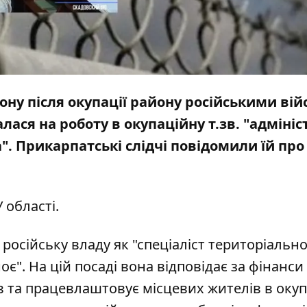
ону після окупації району російськими ві
ася на роботу в окупаційну т.зв. "адміні
. Прикарпатські слідчі повідомили їй про
 області.
російську владу як "спеціаліст територіальн
є". На цій посаді вона відповідає за фінанси
в та працевлаштовує місцевих жителів в оку