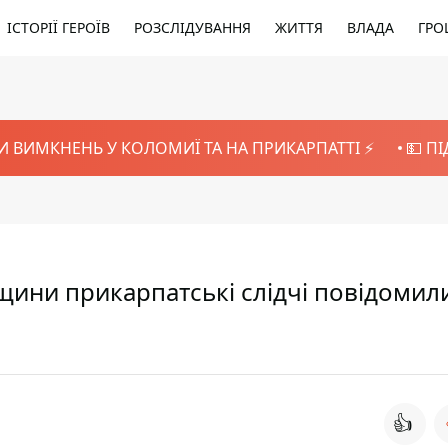
ІСТОРІЇ ГЕРОЇВ
РОЗСЛІДУВАННЯ
ЖИТТЯ
ВЛАДА
ГРО
И ВИМКНЕНЬ У КОЛОМИЇ ТА НА ПРИКАРПАТТІ ⚡️
💵 П
щини прикарпатські слідчі повідомил
👍