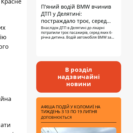
 Красне
П'яний водій BMW вчинив
ДТП у Делятині:
постраждало троє, серед
их
них - дитина
Внаслідок ДТП в Делятині до лікарні
потрапили троє пасажирів, серед яких 6-
нію
річна дитина. Водій автомобіля BMW за
кермом був п'яним, кількість алкоголю в
ого
крові майже у 13,5 раза перевищувала
допустиму норму.
В розділ
надзвичайні
новини
ійна
АФІША ПОДІЙ У КОЛОМИЇ НА
ТИЖДЕНЬ З 13 ПО 19 ЛИПНЯ
ДОПОВНЮЄТЬСЯ
мати