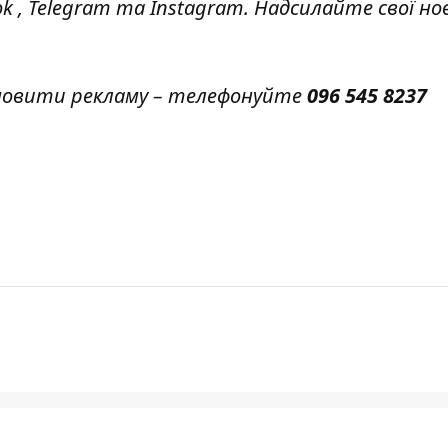
ok
,
Telegram
та
Instagram.
Надсилайте свої но
амовити рекламу – телефонуйте
096 545 8237