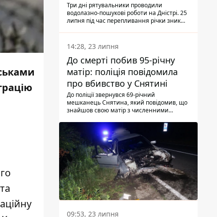
Три дні рятувальники проводили
водолазно-пошукові роботи на Дністрі. 25
липня під час перепливання річки зник
чоловік 2002 року народження. У
понеділок, 27 липня, надзвичайники
виявили тіло.
14:28, 23 липня
До смерті побив 95-річну
йськами
матір: поліція повідомила
про вбивство у Снятині
страцію
До поліції звернувся 69-річний
мешканець Снятина, який повідомив, що
знайшов свою матір з численними
тілесними ушкодженнями. Та, як
з'ясували правоохоронці, ці травми жінці
наніс її син.
ого
 та
паційну
09:53, 23 липня