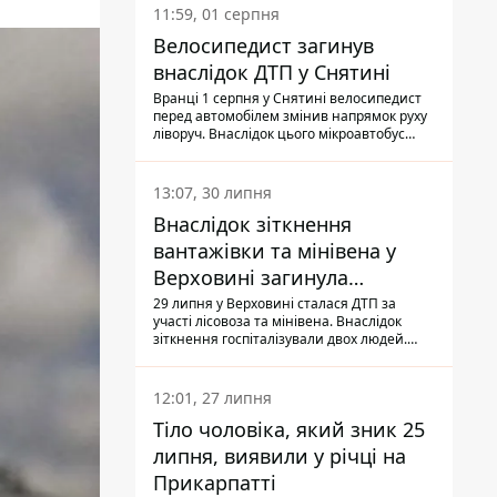
11:59, 01 серпня
Велосипедист загинув
внаслідок ДТП у Снятині
Вранці 1 серпня у Снятині велосипедист
перед автомобілем змінив напрямок руху
ліворуч. Внаслідок цього мікроавтобус
здійснив наїзд на керманича
двоколісного.
13:07, 30 липня
Внаслідок зіткнення
вантажівки та мінівена у
Верховині загинула
пасажирка, водійка - у
29 липня у Верховині сталася ДТП за
участі лісовоза та мінівена. Внаслідок
лікарні
зіткнення госпіталізували двох людей.
Попри зусилля медиків, 79-річна
пасажирка легковика померла у лікарні.
Також травми отримала водійка
12:01, 27 липня
автомобіля.
Тіло чоловіка, який зник 25
липня, виявили у річці на
Прикарпатті