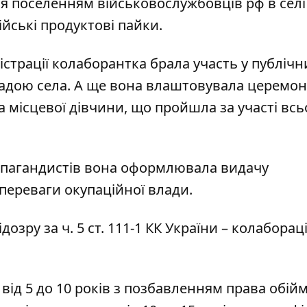
ся поселенням військовослужбовців рф в селі
йські продуктові пайки.
істрації колаборантка брала участь у публічн
ладою села. А ще вона влаштовувала церемо
 місцевої дівчини, що пройшла за участі всь
ропагандистів вона оформлювала видачу
переваги окупаційної влади.
дозру за ч. 5 ст. 111-1 КК України – колаборац
к від 5 до 10 років з позбавленням права обій