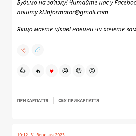
Будьмо на зв’язку! Читайте нас у
Facebo
пошту
kl.informator@gmail.com
Якщо маєте цікаві новини чи хочете з
♥
👍
🔥
😭
😆
😡
ПРИКАРПАТТЯ
СБУ ПРИКАРПАТТЯ
10:12, 31 березня 2023