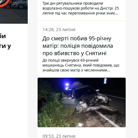
Три дні рятувальники проводили
водолазно-пошукові роботи на Дністрі. 25
липня під час перепливання річки зник
чоловік 2002 року народження. У
понеділок, 27 липня, надзвичайники
виявили тіло.
14:28, 23 липня
би
До смерті побив 95-річну
и у
матір: поліція повідомила
про вбивство у Снятині
До поліції звернувся 69-річний
мешканець Снятина, який повідомив, що
знайшов свою матір з численними
тілесними ушкодженнями. Та, як
з'ясували правоохоронці, ці травми жінці
наніс її син.
09:53, 23 липня