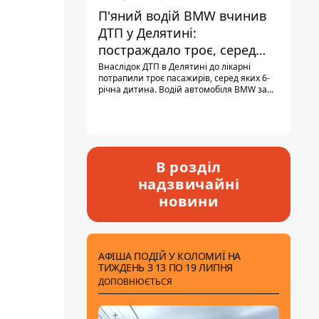
П'яний водій BMW вчинив
ДТП у Делятині:
постраждало троє, серед
них - дитина
Внаслідок ДТП в Делятині до лікарні
потрапили троє пасажирів, серед яких 6-
річна дитина. Водій автомобіля BMW за
кермом був п'яним, кількість алкоголю в
крові майже у 13,5 раза перевищувала
допустиму норму.
В розділ
надзвичайні
новини
АФІША ПОДІЙ У КОЛОМИЇ НА
ТИЖДЕНЬ З 13 ПО 19 ЛИПНЯ
ДОПОВНЮЄТЬСЯ