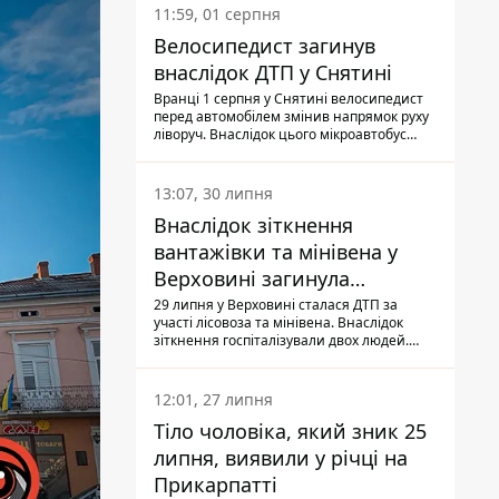
11:59, 01 серпня
Велосипедист загинув
внаслідок ДТП у Снятині
Вранці 1 серпня у Снятині велосипедист
перед автомобілем змінив напрямок руху
ліворуч. Внаслідок цього мікроавтобус
здійснив наїзд на керманича
двоколісного.
13:07, 30 липня
Внаслідок зіткнення
вантажівки та мінівена у
Верховині загинула
пасажирка, водійка - у
29 липня у Верховині сталася ДТП за
участі лісовоза та мінівена. Внаслідок
лікарні
зіткнення госпіталізували двох людей.
Попри зусилля медиків, 79-річна
пасажирка легковика померла у лікарні.
Також травми отримала водійка
12:01, 27 липня
автомобіля.
Тіло чоловіка, який зник 25
липня, виявили у річці на
Прикарпатті