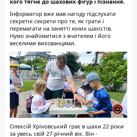
кого тягне до шахових фігур і пізнання.
Інформатор
вже мав нагоду підслухати
секретні секрети про те, як грати і
перемагати на занятті юних шахістів.
Нумо знайомитися з вчителем і його
веселими вихованцями.
Олексій Хріновський грає в шахи 22 роки
за увесь свій 27-річний вік. Він -