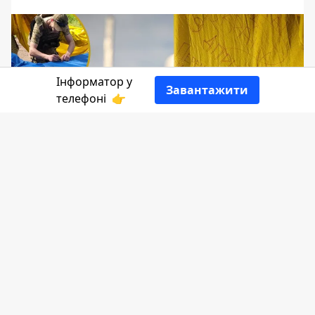
Інформатор у
Завантажити
телефоні
👉
Під жовтогарячими та блакитними
кольорами українського прапора бійці
славної 10 ОГШБр билися та звільняли
населені пункти Київщини та
Харківщини, з ним вони незламно
обороняли Луганщину, під цим
прапором вони міцно стоять на