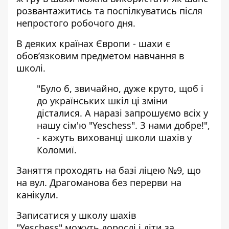
розвантажитись та поспілкуватись після
непростого робочого дня.
В деяких країнах Європи - шахи є
обов’язковим предметом навчання в
школі.
"Було б, звичайно, дуже круто, щоб і
до українських шкіл ці зміни
дісталися. А наразі запрошуємо всіх у
нашу сім'ю "Yeschess". З нами добре!",
- кажуть вихованці школи шахів у
Коломиї.
Заняття проходять на базі ліцею №9, що
на вул. Драгоманова без перерви на
канікули.
Записатися у школу шахів
"Yeschess" можуть дорослі і діти за