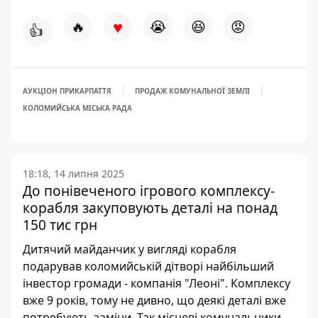
♥
🔥
😭
😆
😡
👍
АУКЦІОН ПРИКАРПАТТЯ
ПРОДАЖ КОМУНАЛЬНОЇ ЗЕМЛІ
КОЛОМИЙСЬКА МІСЬКА РАДА
18:18, 14 липня 2025
До понівеченого ігрового комплексу-
корабля закуповують деталі на понад
150 тис грн
Дитячий майданчик у вигляді корабля
подарував коломийській дітворі найбільший
інвестор громади - компанія "Леоні". Комплексу
вже 9 років, тому не дивно, що деякі деталі вже
потребують заміни. Так місцеві комунальники