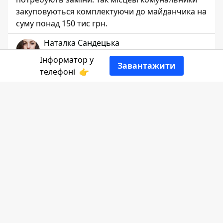
закуповуються комплектуючи до майданчика на
суму понад 150 тис грн.
Наталка Сандецька
РЕДАКТОР
Інформатор у
Завантажити
телефоні
👉
👍
Зокрема тільки сама гвинтова пластикова
гірка
вартуватиме
близько 96 тис грн. А
за металевий штурвал, боковини та
дерев'яну драбину доведеться сплатити
ще близько 56 тис грн.