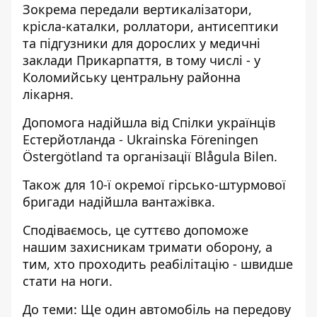
Зокрема передали вертикалізатори,
крісла-каталки, роллатори, антисептики
та підгузники для дорослих у медичні
заклади Прикарпаття, в тому числі - у
Коломийську центральну районна
лікарня.
Допомога надійшла від Спілки українців
Естерйотланда - Ukrainska Föreningen
Östergötland та організації Blågula Bilen.
Також для 10-ї окремої гірсько-штурмової
бригади надійшла вантажівка.
Сподіваємось, це суттєво допоможе
нашим захисникам тримати оборону, а
тим, хто проходить реабілітацію - швидше
стати на ноги.
До теми:
Ще один автомобіль на передову