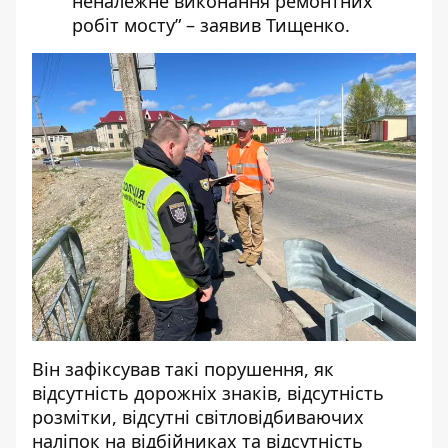
неналежне виконання ремонтних
робіт мосту” – заявив Тищенко.
Він зафіксував такі порушення, як
відсутність дорожніх знаків, відсутність
розмітки, відсутні світловідбиваючих
наліпок на відбійниках та відсутність