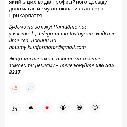
який з цих видів професійного досвіду
допомагає йому оцінювати стан доріг
Прикарпаття.
Будьмо на зв’язку! Читайте нас
у
Facebook
,
Telegram
та
Instagram.
Надсила
йте свої новини н
а
пошту
kl.informator@gmail.com
Якщо маєте цікаві новини чи хочете
замовити рекламу – телефонуйте
096 545
8237
♥
🔥
😭
😆
😡
👍